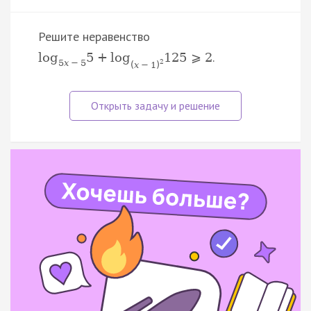
Решите неравенство
.
log
5
+
log
125
⩾
2
5
x
−
5
2
(
x
−
1
)