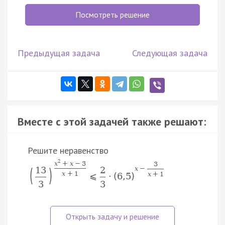
Посмотреть решение
Предыдущая задача
Следующая задача
Вместе с этой задачей также решают:
Решите неравенство
2
x
+
x
−
3
3
(
)
13
2
x
−
x
+
1
x
+
1
⩽
⋅
(
6
,
5
)
3
3