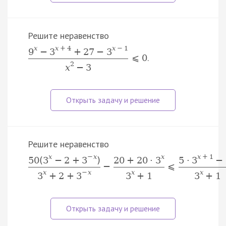
Решите неравенство
x
x
+
4
x
−
1
9
−
3
+
27
−
3
.
⩽
0
2
x
−
3
Решите неравенство
x
−
x
x
x
+
1
50
(
3
−
2
+
3
)
20
+
20
⋅
3
5
⋅
3
−
−
⩽
x
−
x
x
x
3
+
2
+
3
3
+
1
3
+
1