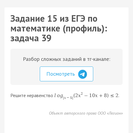
Задание 15 из ЕГЭ по
математике (профиль):
задача 39
Разбор сложных заданий в тг-канале:
Посмотреть
2
Решите неравенство
.
l
o
g
(
2
x
−
10
x
+
8
)
≤
2
|
x
−
5
|
Объект авторского права ООО «Легион»