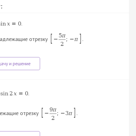
:
.
sin
x
=
0
[
]
5
π
инадлежащие отрезку
.
−
;
−
π
2
.
sin
2
x
=
0
[
]
9
π
длежащие отрезку
.
−
;
−
3
π
2