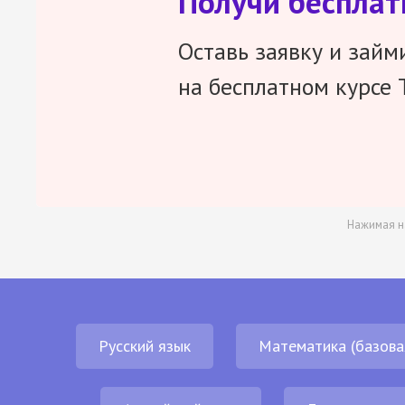
Получи беспла
Оставь заявку и займ
на бесплатном курсе 
Нажимая н
Русский язык
Математика (базова