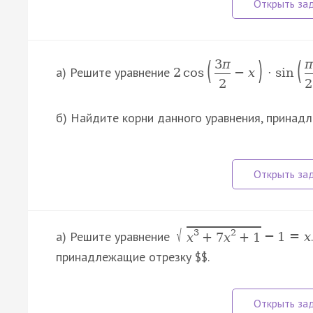
(
)
(
3
π
π
а) Решите уравнение
2
cos
−
x
⋅
sin
2
2
б) Найдите корни данного уравнения, прина
√
3
2
а) Решите уравнение
−
1
=
x
x
+
7
x
+
1
принадлежащие отрезку $$.