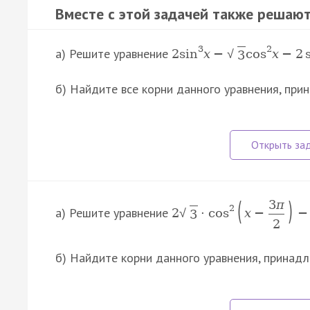
Вместе с этой задачей также решают
3
2
а) Решите уравнение
2
sin
x
−
cos
x
−
2
√
3
б) Найдите все корни данного уравнения, пр
(
)
3
π
2
а) Решите уравнение
2
⋅
cos
x
−
−
√
3
2
б) Найдите корни данного уравнения, прина