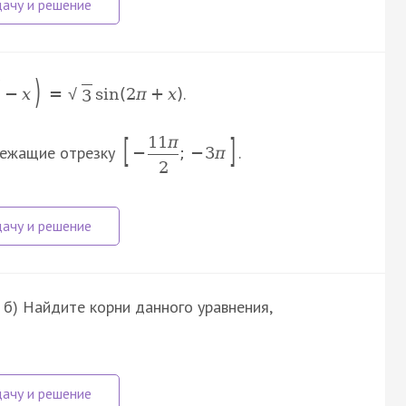
)
.
−
x
=
sin
(
2
π
+
x
)
√
3
[
]
11
π
длежащие отрезку
.
−
;
−
3
π
2
. б) Найдите корни данного уравнения,