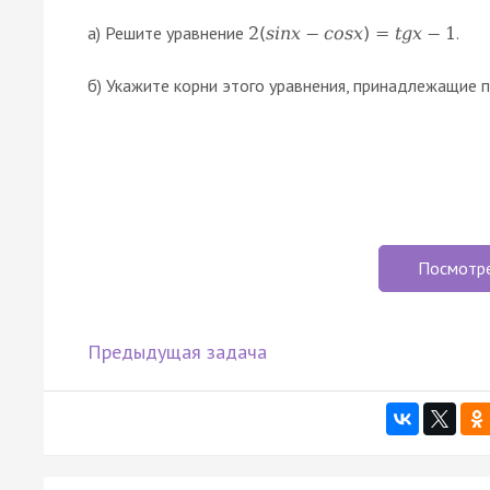
а) Решите уравнение
.
2
(
s
i
n
x
−
c
o
s
x
)
=
t
g
x
−
1
б) Укажите корни этого уравнения, принадлежащие
Посмотр
Предыдущая задача