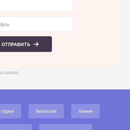
ОТПРАВИТЬ
ых данных
.
стория
Биология
Химия