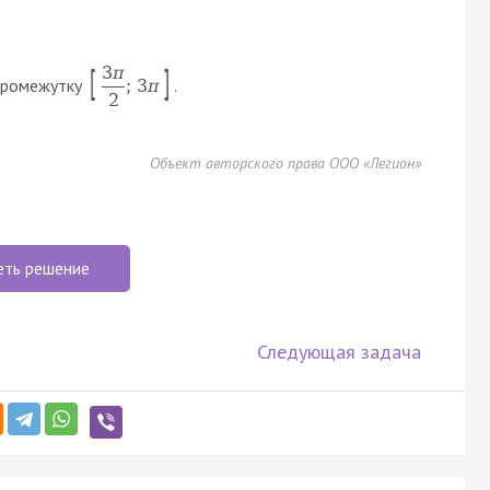
3
π
[
]
 промежутку
.
;
3
π
2
Объект авторского права ООО «Легион»
еть решение
Следующая задача