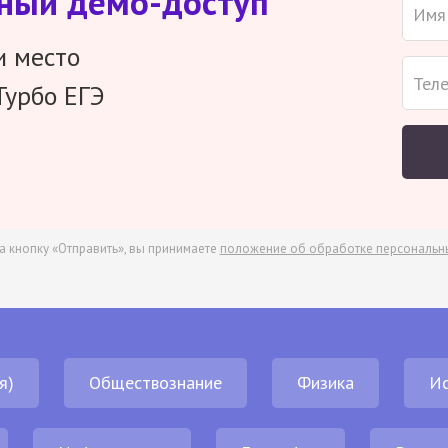
тный демо-доступ
и место
Турбо ЕГЭ
а кнопку «Отправить», вы принимаете
положение об обработке персональн
я)
Обществознание
Физика
И