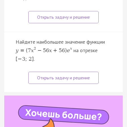
Найдите наибольшее значение функции
2
x
на отрезке
y
=
(
7
x
−
56
x
+
56
)
e
.
[
−
3
;
2
]