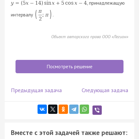
, принадлежащую
y
=
(
5
x
−
14
)
sin
x
+
5
cos
x
−
4
π
(
)
интервалу
.
;
π
2
Объект авторского права ООО «Легион»
Посмотреть решение
Предыдущая задача
Следующая задача
Вместе с этой задачей также решают: