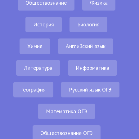
Обществознание
Физика
История
Биология
Химия
Английский язык
Литература
Информатика
География
Русский язык ОГЭ
Математика ОГЭ
Обществознание ОГЭ