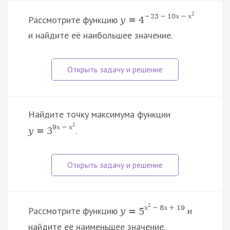
2
−
23
−
10
x
−
x
Рассмотрите функцию
y
=
4
и найдите её наибольшее значение.
Найдите точку максимума функции
2
9
x
−
x
.
y
=
3
2
x
−
8
x
+
19
Рассмотрите функцию
и
y
=
5
найдите её наименьшее значение.