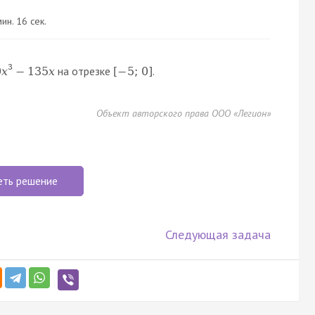
ин. 16 сек.
3
на отрезке
.
0
x
−
135
x
[
−
5
;
0
]
Объект авторского права ООО «Легион»
еть решение
Следующая задача