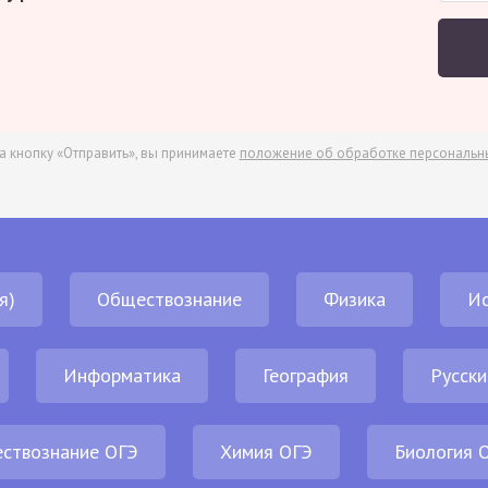
а кнопку «Отправить», вы принимаете
положение об обработке персональн
я)
Обществознание
Физика
И
Информатика
География
Русски
ствознание ОГЭ
Химия ОГЭ
Биология 