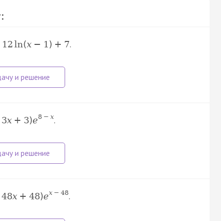
:
.
12
ln
(
x
−
1
)
+
7
8
−
x
.
3
x
+
3
)
e
x
−
48
.
48
x
+
48
)
e