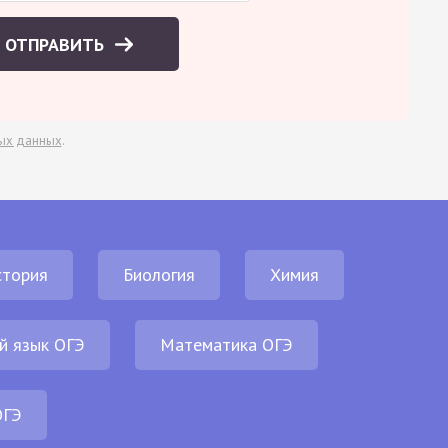
ОТПРАВИТЬ
ых данных
.
стория
Биология
Химия
й язык ОГЭ
Математика ОГЭ
ОГЭ