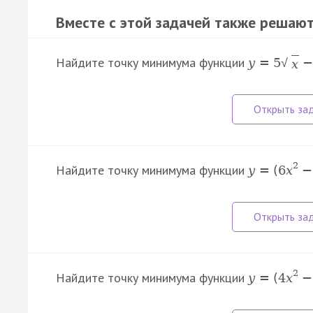
Вместе с этой задачей также решают
Найдите точку минимума функции
y
=
5
−
√
x
2
Найдите точку минимума функции
y
=
(
6
x
−
2
Найдите точку минимума функции
y
=
(
4
x
−