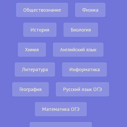
Обществознание
Физика
История
Биология
Химия
Английский язык
Литература
Информатика
География
Русский язык ОГЭ
Математика ОГЭ