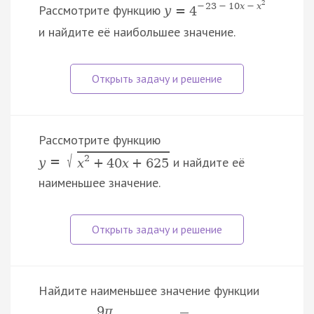
2
−
23
−
10
x
−
x
Рассмотрите функцию
y
=
4
и найдите её наибольшее значение.
Рассмотрите функцию
√
2
и найдите её
y
=
x
+
40
x
+
625
наименьшее значение.
Найдите наименьшее значение функции
9
π