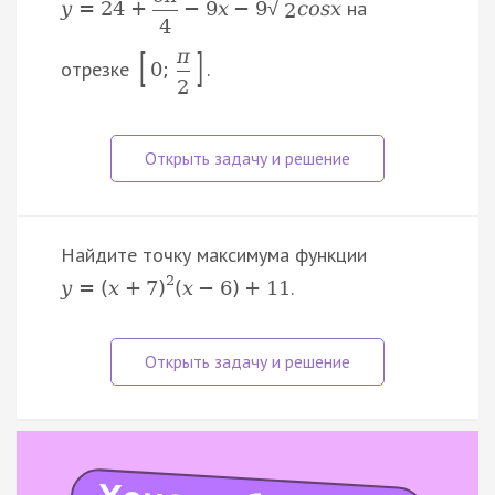
на
y
=
24
+
−
9
x
−
9
c
o
s
x
√
2
4
[
]
π
отрезке
.
0
;
2
Найдите точку максимума функции
2
.
y
=
(
x
+
7
)
(
x
−
6
)
+
11