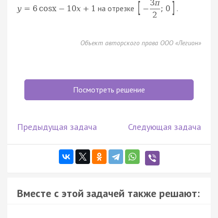
3
π
[
]
на отрезке
.
y
=
6
cosx
−
10
x
+
1
−
;
0
2
Объект авторского права ООО «Легион»
Посмотреть решение
Предыдущая задача
Следующая задача
Вместе с этой задачей также решают: