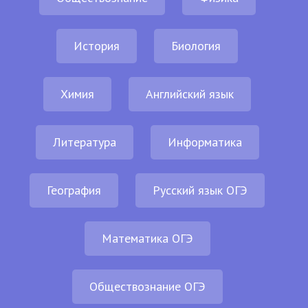
История
Биология
Химия
Английский язык
Литература
Информатика
География
Русский язык ОГЭ
Математика ОГЭ
Обществознание ОГЭ