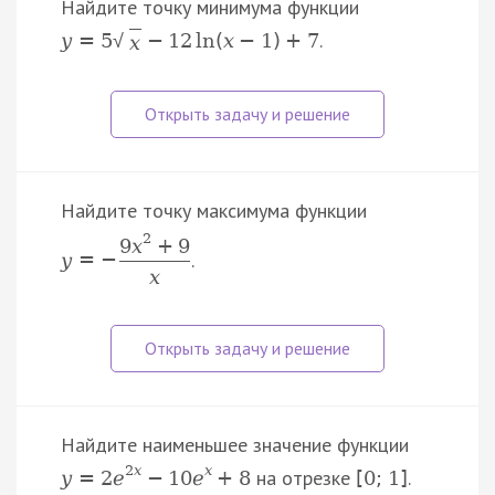
Найдите точку минимума функции
.
y
=
5
−
12
ln
(
x
−
1
)
+
7
√
x
Найдите точку максимума функции
2
9
x
+
9
.
y
=
−
x
Найдите наименьшее значение функции
2
x
x
на отрезке
.
y
=
2
e
−
10
e
+
8
[
0
;
1
]