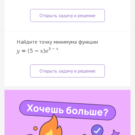
Найдите точку минимума функции
5
−
x
.
y
=
(
5
−
x
)
e