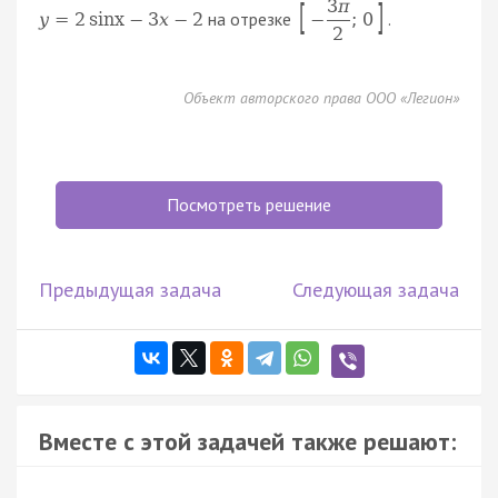
3
π
[
]
на отрезке
.
y
=
2
sinx
−
3
x
−
2
−
;
0
2
Объект авторского права ООО «Легион»
Посмотреть решение
Предыдущая задача
Следующая задача
Вместе с этой задачей также решают: