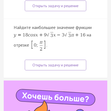
Найдите наибольшее значение функции
на
y
=
18
c
o
s
x
+
9
x
−
3
π
+
16
√
√
3
3
[
]
π
отрезке
.
0
;
2