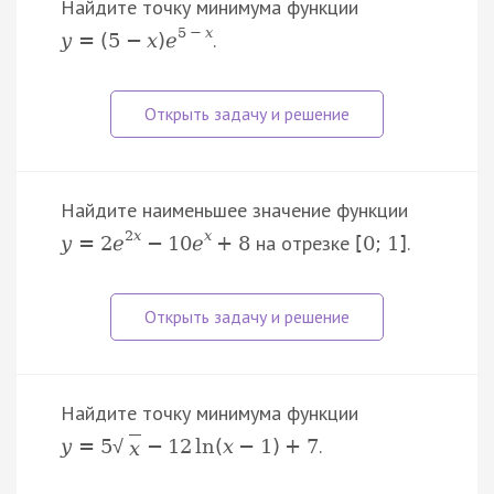
Найдите точку минимума функции
5
−
x
.
y
=
(
5
−
x
)
e
Найдите наименьшее значение функции
2
x
x
на отрезке
.
y
=
2
e
−
10
e
+
8
[
0
;
1
]
Найдите точку минимума функции
.
y
=
5
−
12
ln
(
x
−
1
)
+
7
√
x