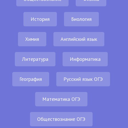
История
Биология
Химия
Английский язык
Литература
Информатика
География
Русский язык ОГЭ
Математика ОГЭ
Обществознание ОГЭ