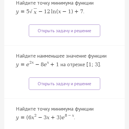
Найдите точку минимума функции
.
y
=
5
−
12
ln
(
x
−
1
)
+
7
√
x
Найдите наименьшее значение функции
2
x
x
на отрезке
.
y
=
e
−
8
e
+
1
[
1
;
3
]
Найдите точку минимума функции
2
8
−
x
.
y
=
(
6
x
−
3
x
+
3
)
e