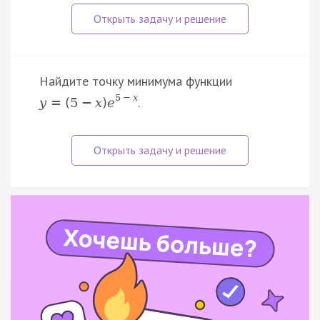
Найдите точку минимума функции
5
−
x
.
y
=
(
5
−
x
)
e