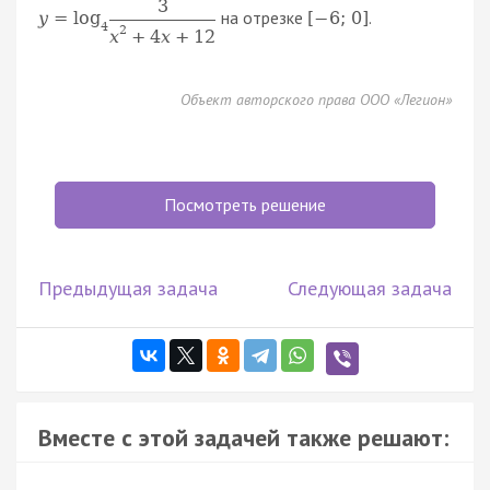
3
на отрезке
.
y
=
log
[
−
6
;
0
]
4
2
x
+
4
x
+
12
Объект авторского права ООО «Легион»
Посмотреть решение
Предыдущая задача
Следующая задача
Вместе с этой задачей также решают: