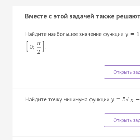
Вместе с этой задачей также решают
Найдите наибольшее значение функции
y
=
1
[
]
π
.
0
;
2
Найдите точку минимума функции
y
=
5
−
√
x