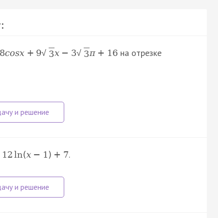
:
на отрезке
8
c
o
s
x
+
9
x
−
3
π
+
16
√
√
3
3
.
12
ln
(
x
−
1
)
+
7