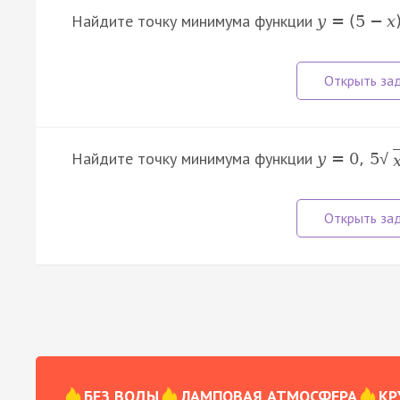
Найдите точку минимума функции
y
=
(
5
−
x
Найдите точку минимума функции
y
=
0
,
5
√
БЕЗ ВОДЫ
ЛАМПОВАЯ АТМОСФЕРА
КР