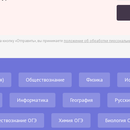
а кнопку «Отправить», вы принимаете
положение об обработке персональн
я)
Обществознание
Физика
И
Информатика
География
Русски
ствознание ОГЭ
Химия ОГЭ
Биология 