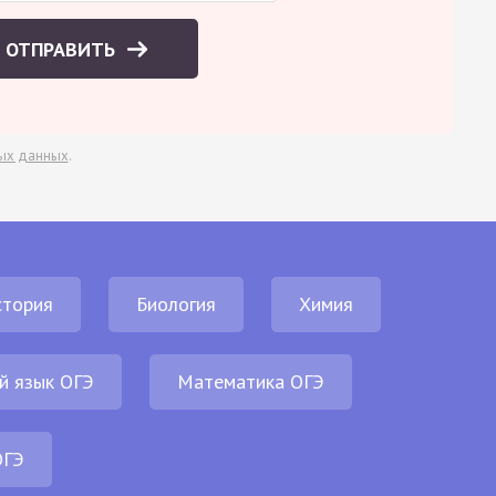
ОТПРАВИТЬ
ых данных
.
стория
Биология
Химия
й язык ОГЭ
Математика ОГЭ
ОГЭ