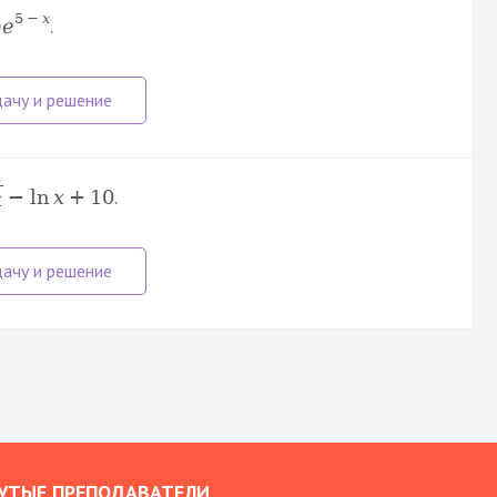
5
−
x
.
)
e
.
−
ln
x
+
10
x
УТЫЕ ПРЕПОДАВАТЕЛИ