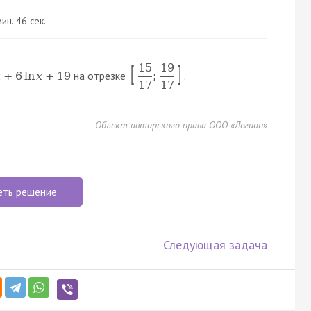
ин. 46 сек.
15
19
[
]
на отрезке
.
x
+
6
ln
x
+
19
;
17
17
Объект авторского права ООО «Легион»
еть решение
Следующая задача