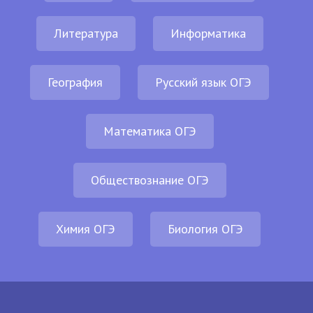
Литература
Информатика
География
Русский язык ОГЭ
Математика ОГЭ
Обществознание ОГЭ
Химия ОГЭ
Биология ОГЭ