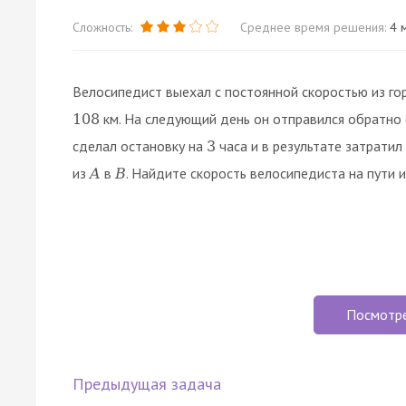
Сложность:
Среднее время решения:
4 м
Велосипедист выехал с постоянной скоростью из г
км. На следующий день он отправился обратно
108
сделал остановку на
часа и в результате затратил
3
из
в
. Найдите скорость велосипедиста на пути 
A
B
Посмотр
Предыдущая задача