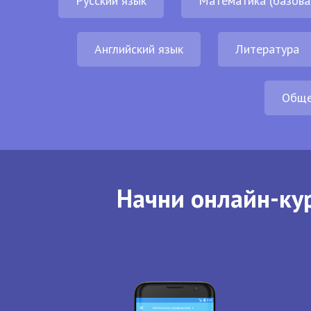
Русский язык
Математика (базова
Английский язык
Литература
Обще
Начни онлайн-кур