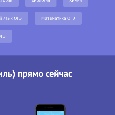
стория
Биология
Химия
й язык ОГЭ
Математика ОГЭ
ОГЭ
иль) прямо сейчас