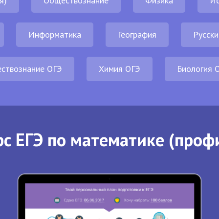
я)
Обществознание
Физика
И
Информатика
География
Русски
ствознание ОГЭ
Химия ОГЭ
Биология 
с ЕГЭ по математике (проф