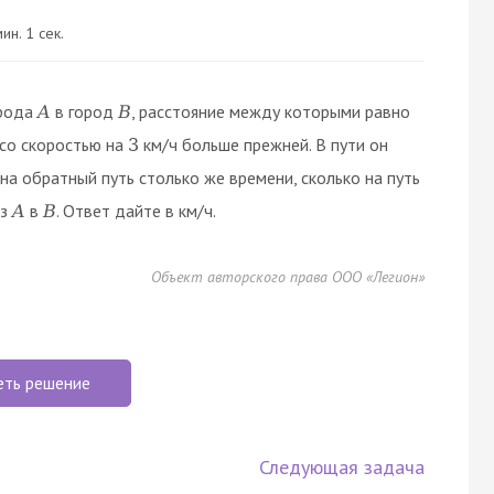
ин. 1 сек.
орода
в город
, расстояние между которыми равно
A
B
 со скоростью на
км/ч больше прежней. В пути он
3
 на обратный путь столько же времени, сколько на путь
из
в
. Ответ дайте в км/ч.
A
B
Объект авторского права ООО «Легион»
еть решение
Следующая задача