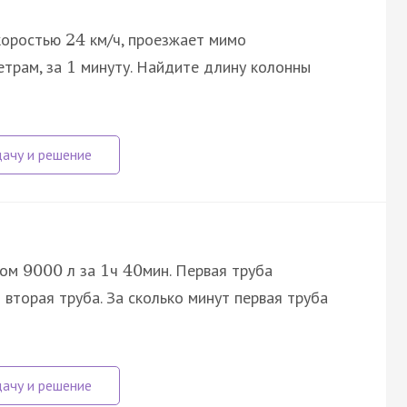
скоростью
км/ч, проезжает мимо
24
трам, за
минуту. Найдите длину колонны
1
мом
л за
ч
мин. Первая труба
9000
1
40
 вторая труба. За сколько минут первая труба