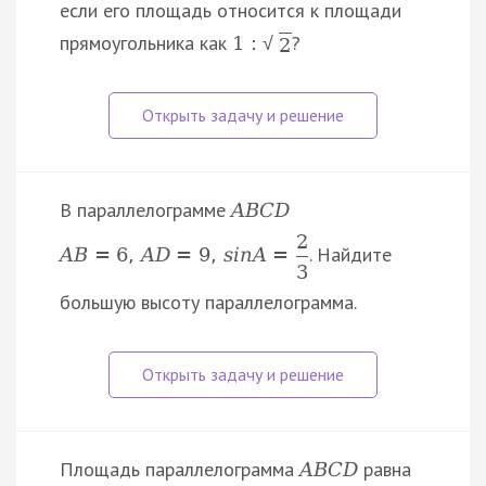
если его площадь относится к площади
прямоугольника как
?
1
:
√
2
В параллелограмме
A
B
C
D
2
. Найдите
A
B
=
6
,
A
D
=
9
,
s
i
n
A
=
3
большую высоту параллелограмма.
Площадь параллелограмма
равна
A
B
C
D