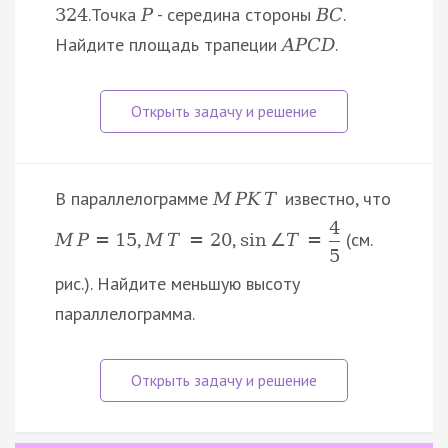
.Точка
- середина стороны
.
324
P
B
C
Найдите площадь трапеции
.
A
P
C
D
В параллелограмме
известно, что
M
P
K
T
4
,
,
(см.
M
P
=
15
M
T
=
20
sin
∠
T
=
5
рис.). Найдите меньшую высоту
параллелограмма.