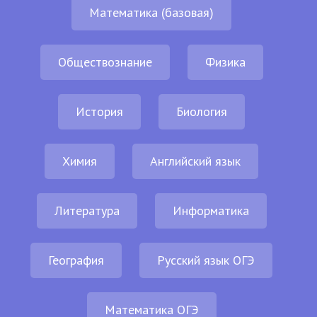
Математика (базовая)
Обществознание
Физика
История
Биология
Химия
Английский язык
Литература
Информатика
География
Русский язык ОГЭ
Математика ОГЭ