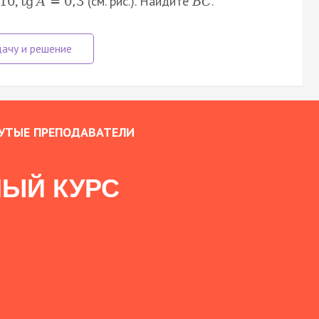
,
(см. рис.). Найдите
.
10
tg
A
=
0
,
3
B
C
УТЫЕ ПРЕПОДАВАТЕЛИ
ЫЙ КУРС