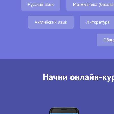
Русский язык
Математика (базова
Английский язык
Литература
Обще
Начни онлайн-кур