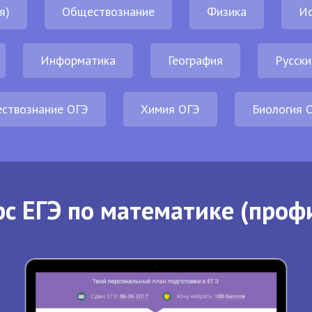
я)
Обществознание
Физика
И
Информатика
География
Русски
ствознание ОГЭ
Химия ОГЭ
Биология 
с ЕГЭ по математике (проф