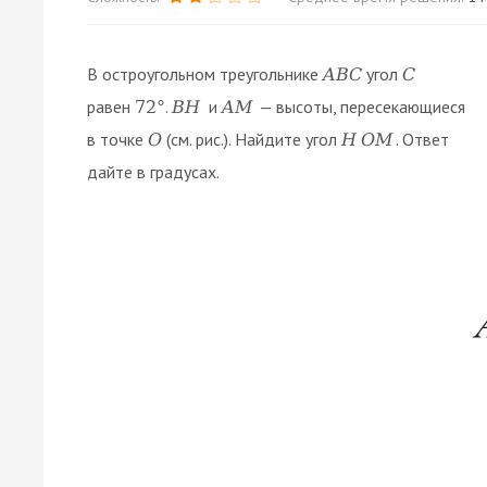
В остроугольном треугольнике
угол
A
B
C
C
равен
.
и
— высоты, пересекающиеся
72
°
B
H
A
M
в точке
(см. рис.). Найдите угол
. Ответ
O
H
O
M
дайте в градусах.