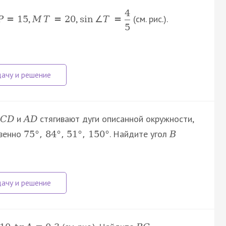
4
,
,
(см. рис.).
P
=
15
M
T
=
20
sin
∠
T
=
5
и
стягивают дуги описанной окружности,
C
D
A
D
твенно
. Найдите угол
75
°
,
84
°
,
51
°
,
150
°
B