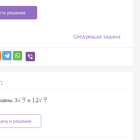
еть решение
Следующая задача
:
 равны
и
.
3
12
√
√
7
7