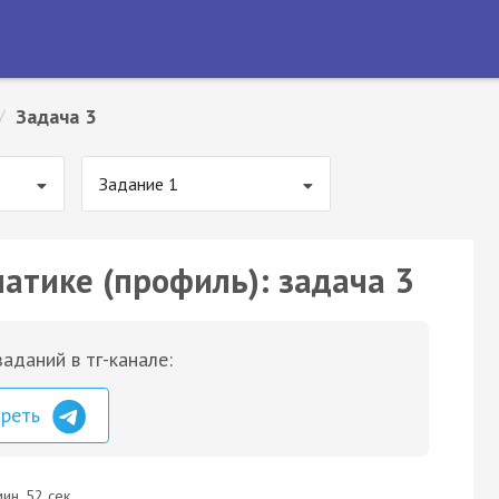
/
Задача 3
Задание 1
матике (профиль): задача 3
аданий в тг-канале:
треть
ин. 52 сек.