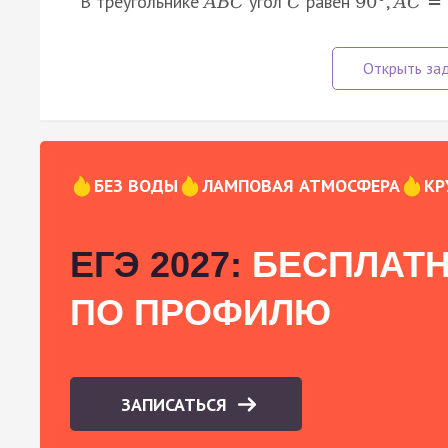
В треугольнике
угол
равен
,
A
B
C
C
90
°
A
C
=
БЕЗ ВОДЫ
ЛАМПОВАЯ АТМОСФЕРА
КР
ЕГЭ 2027:
БЕСПЛАТН
ПО ПРОФИЛЮ
ЗАПИСАТЬСЯ