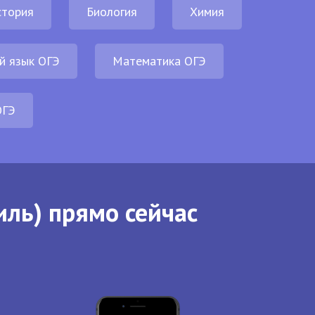
стория
Биология
Химия
й язык ОГЭ
Математика ОГЭ
ОГЭ
иль) прямо сейчас