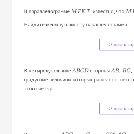
В параллелограмме
известно, что
M
P
K
T
M
Найдите меньшую высоту параллелограмма.
В четырёхугольнике
стороны
A
B
C
D
A
B
,
B
C
,
градусные величины которых равны соответс
этого четыр…