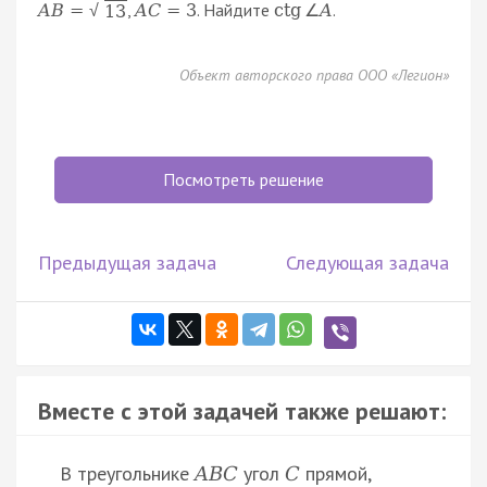
,
. Найдите
.
A
B
=
A
C
=
3
ctg
∠
A
13
√
Объект авторского права ООО «Легион»
Посмотреть решение
Предыдущая задача
Следующая задача
Вместе с этой задачей также решают:
В треугольнике
угол
прямой,
A
B
C
C