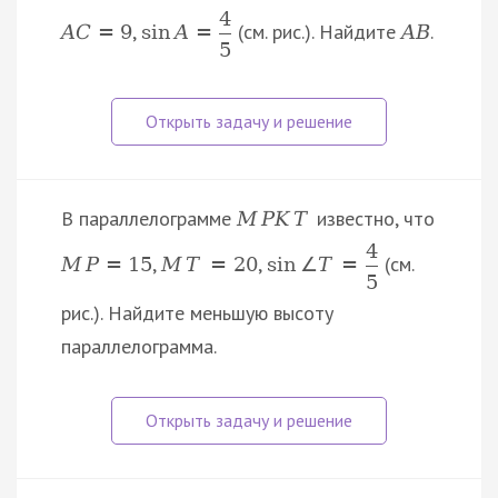
4
,
(см. рис.). Найдите
.
A
C
=
9
sin
A
=
A
B
5
В параллелограмме
известно, что
M
P
K
T
4
,
,
(см.
M
P
=
15
M
T
=
20
sin
∠
T
=
5
рис.). Найдите меньшую высоту
параллелограмма.