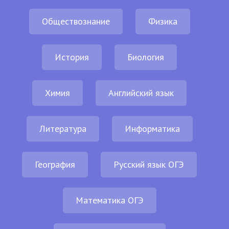
Обществознание
Физика
История
Биология
Химия
Английский язык
Литература
Информатика
География
Русский язык ОГЭ
Математика ОГЭ