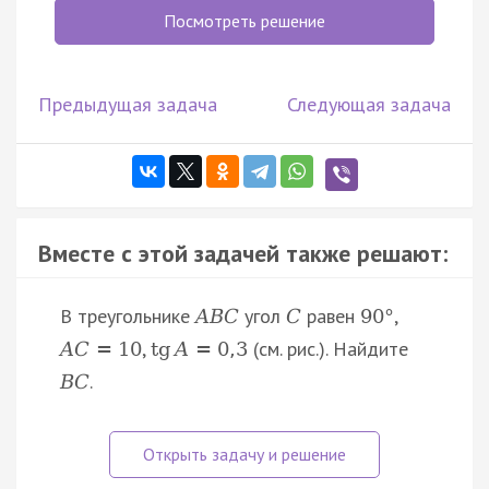
Посмотреть решение
Предыдущая задача
Следующая задача
Вместе с этой задачей также решают:
В треугольнике
угол
равен
,
A
B
C
C
90
°
,
(см. рис.). Найдите
A
C
=
10
tg
A
=
0
,
3
.
B
C