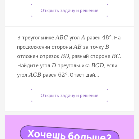
В треугольнике
угол
равен
. На
A
B
C
A
48
°
продолжении стороны
за точку
A
B
B
отложен отрезок
, равный стороне
.
B
D
B
C
Найдите угол
треугольника
, если
D
B
C
D
угол
равен
. Ответ дай…
A
C
B
62
°