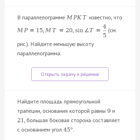
В параллелограмме
известно, что
M
P
K
T
4
,
,
(см.
M
P
=
15
M
T
=
20
sin
∠
T
=
5
рис.). Найдите меньшую высоту
параллелограмма.
Найдите площадь прямоугольной
трапеции, основания которой равны
и
9
, большая боковая сторона составляет
21
с основанием угол
.
45
°