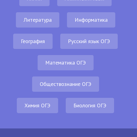
Литература
Информатика
География
Русский язык ОГЭ
Математика ОГЭ
Обществознание ОГЭ
Химия ОГЭ
Биология ОГЭ