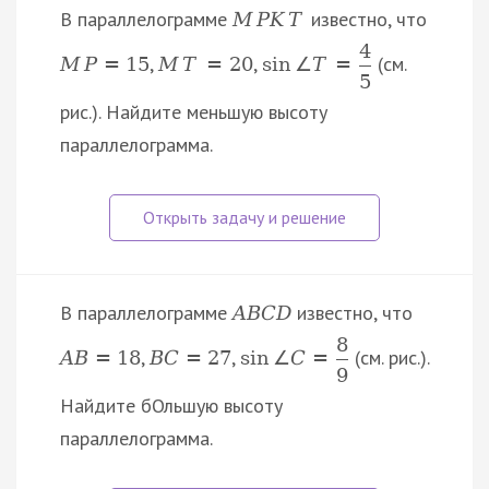
В параллелограмме
известно, что
M
P
K
T
4
,
,
(см.
M
P
=
15
M
T
=
20
sin
∠
T
=
5
рис.). Найдите меньшую высоту
параллелограмма.
В параллелограмме
известно, что
A
B
C
D
8
,
,
(см. рис.).
A
B
=
18
B
C
=
27
sin
∠
C
=
9
Найдите бОльшую высоту
параллелограмма.