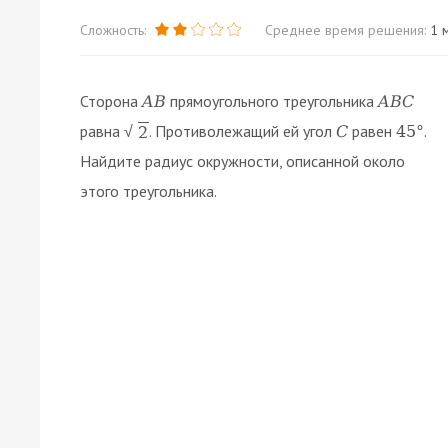
Сложность:
Среднее время решения:
1 м
Сторона
прямоугольного треугольника
A
B
A
B
C
равна
. Противолежащий ей угол
равен
.
C
45
°
2
√
Найдите радиус окружности, описанной около
этого треугольника.