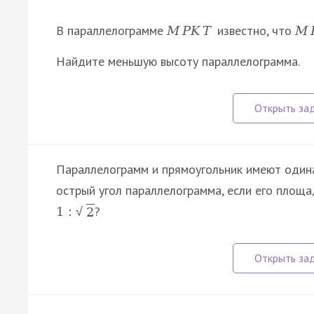
В параллелограмме
известно, что
M
P
K
T
M
Найдите меньшую высоту параллелограмма.
Параллелограмм и прямоугольник имеют одина
острый угол параллелограмма, если его площа
?
1
:
√
2