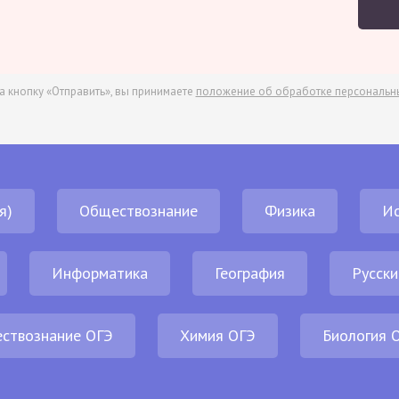
а кнопку «Отправить», вы принимаете
положение об обработке персональн
я)
Обществознание
Физика
И
Информатика
География
Русски
ствознание ОГЭ
Химия ОГЭ
Биология 