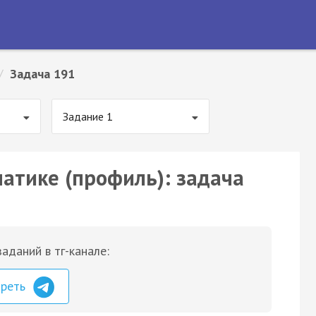
/
Задача 191
Задание 1
матике (профиль): задача
аданий в тг-канале:
треть