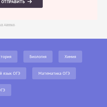
ОТПРАВИТЬ
ых данных
.
стория
Биология
Химия
й язык ОГЭ
Математика ОГЭ
ОГЭ