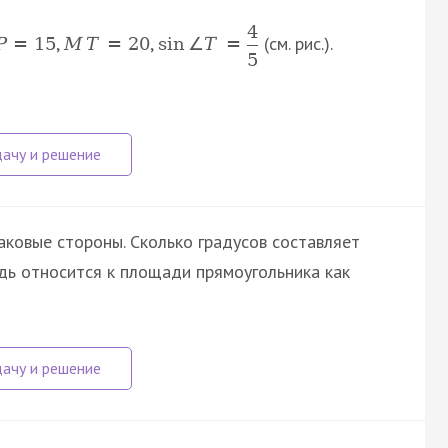
4
,
,
(см. рис.).
P
=
15
M
T
=
20
sin
∠
T
=
5
ковые стороны. Сколько градусов составляет
дь относится к площади прямоугольника как