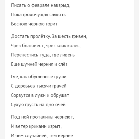
Писать о феврале навзрыд,
Пока грохочущая слякоть
Весною чёрною горит.
Достать пролётку. За шесть гривен,
Чрез благовест, чрез клик колёс,
Перенестись туда, где ливень
Ещё шумней чернил и слёз.
Где, как обугленные груши,
С деревьев тысячи грачей
Сорвутся в лужи и обрушат
Сухую грусть на дно очей.
Под ней проталины чернеют,
И ветер криками изрыт,
И чем случайней, тем вернее