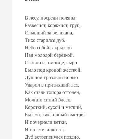
В лесу, посреди поляны,
Развесист, коряжист, груб,
Слывший за великана,
Тихо старился дуб.
Небо собой закрыл он
Над молодой берёзкой.
Словно в темнице, сыро
Было под кроной жёсткой.
Душной грозовой ночью
Ударил в притихший лес,
Как сталь топора отточен,
Молнии синий блеск.
Короткий, сухой и меткий,
Был он, как точный выстрел.
И почернели ветки,
И полетели листья.
Дуб встрепенулся поздно,