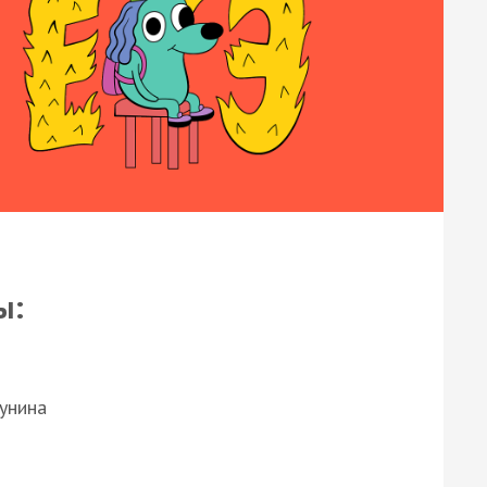
ы:
Бунина