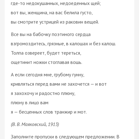
где-то недокушанных, недоеденных щей;
вот вы, женщина, на вас белила густо,
вы смотрите устрицей из раковин вещей.
Все вы на бабочку поэтиного сердца
взгромоздитесь, грязные, в калошах и без калош.
Толпа озвереет, будет тереться,
ощетинит ножки стоглавая вошь.
А если сегодня мне, грубому гунну,
кривляться перед вами не захочется — и вот
я захохочу и радостно плюну,
плюну в лицо вам
я — бесценных слов транжир и мот.
(В. В. Маяковский, 1913)
Заполните пропуски в следующем предложении. В