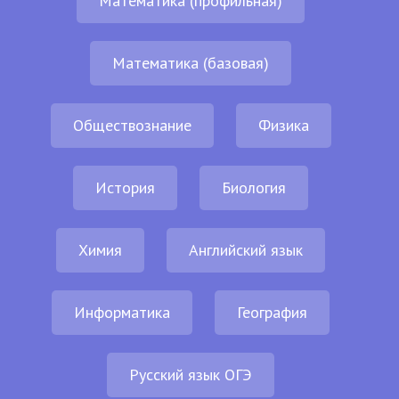
Математика (профильная)
Математика (базовая)
Обществознание
Физика
История
Биология
Химия
Английский язык
Информатика
География
Русский язык ОГЭ