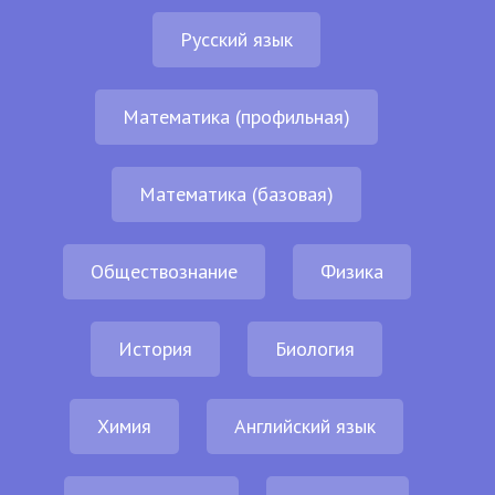
Русский язык
Математика (профильная)
Математика (базовая)
Обществознание
Физика
История
Биология
Химия
Английский язык