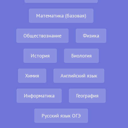
Математика (базовая)
Обществознание
Физика
История
Биология
Химия
Английский язык
Информатика
География
Русский язык ОГЭ