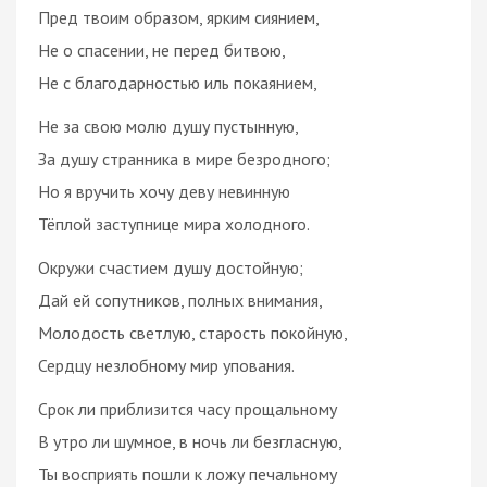
Пред твоим образом, ярким сиянием,
Не о спасении, не перед битвою,
Не с благодарностью иль покаянием,
Не за свою молю душу пустынную,
За душу странника в мире безродного;
Но я вручить хочу деву невинную
Тёплой заступнице мира холодного.
Окружи счастием душу достойную;
Дай ей сопутников, полных внимания,
Молодость светлую, старость покойную,
Сердцу незлобному мир упования.
Срок ли приблизится часу прощальному
В утро ли шумное, в ночь ли безгласную,
Ты восприять пошли к ложу печальному