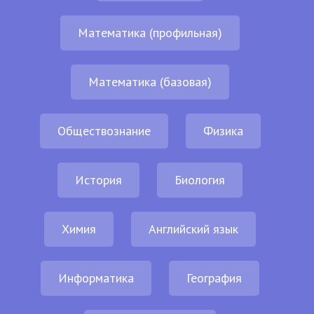
Математика (профильная)
Математика (базовая)
Обществознание
Физика
История
Биология
Химия
Английский язык
Информатика
География