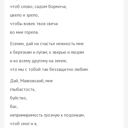
чтоб слово, садом бормоча,
цвело и зрело,
чтобы вовек твоя свеча
во мне горела.
Есенин, дай на счастье нежность мне
к берёзкам и лугам, к зверью и людям
и ко всему другому на земле,
что мы с тобой так беззащитно любим.
Дай, Маяковский, мне
глыбастость,
буйство,
бас,
непримиримость грозную к подонкам,
чтоб смог и я,