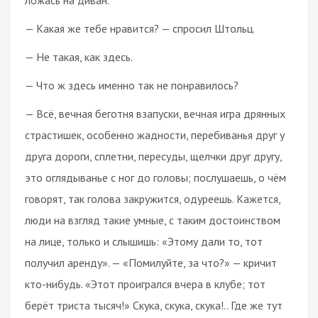
— Какая же тебе нравится? — спросил Штольц.
— Не такая, как здесь.
— Что ж здесь именно так не понравилось?
— Всё, вечная беготня взапуски, вечная игра дрянных
страстишек, особенно жадности, перебиванья друг у
друга дороги, сплетни, пересуды, щелчки друг другу,
это оглядыванье с ног до головы; послушаешь, о чём
говорят, так голова закружится, одуреешь. Кажется,
люди на взгляд такие умные, с таким достоинством
на лице, только и слышишь: «Этому дали то, тот
получил аренду». — «Помилуйте, за что?» — кричит
кто-нибудь. «Этот проигрался вчера в клубе; тот
берёт триста тысяч!» Скука, скука, скука!.. Где же тут