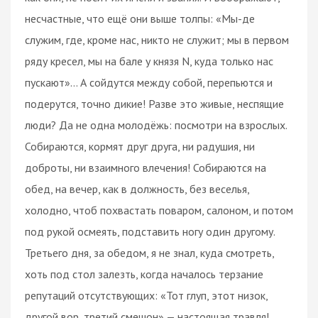
несчастные, что ещё они выше толпы: «Мы-де
служим, где, кроме нас, никто не служит; мы в первом
ряду кресел, мы на бале у князя N, куда только нас
пускают»… А сойдутся между собой, перепьются и
подерутся, точно дикие! Разве это живые, неспящие
люди? Да не одна молодёжь: посмотри на взрослых.
Собираются, кормят друг друга, ни радушия, ни
доброты, ни взаимного влечения! Собираются на
обед, на вечер, как в должность, без веселья,
холодно, чтоб похвастать поваром, салоном, и потом
под рукой осмеять, подставить ногу один другому.
Третьего дня, за обедом, я не знал, куда смотреть,
хоть под стол залезть, когда началось терзание
репутаций отсутствующих: «Тот глуп, этот низок,
другой вор, третий смешон» — настоящая травля!