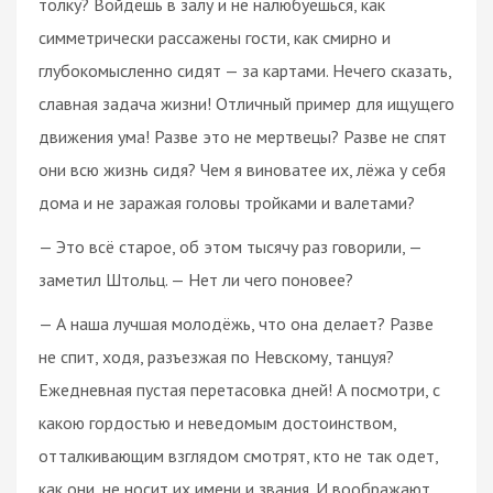
толку? Войдёшь в залу и не налюбуешься, как
симметрически рассажены гости, как смирно и
глубокомысленно сидят — за картами. Нечего сказать,
славная задача жизни! Отличный пример для ищущего
движения ума! Разве это не мертвецы? Разве не спят
они всю жизнь сидя? Чем я виноватее их, лёжа у себя
дома и не заражая головы тройками и валетами?
— Это всё старое, об этом тысячу раз говорили, —
заметил Штольц. — Нет ли чего поновее?
— А наша лучшая молодёжь, что она делает? Разве
не спит, ходя, разъезжая по Невскому, танцуя?
Ежедневная пустая перетасовка дней! А посмотри, с
какою гордостью и неведомым достоинством,
отталкивающим взглядом смотрят, кто не так одет,
как они, не носит их имени и звания. И воображают,