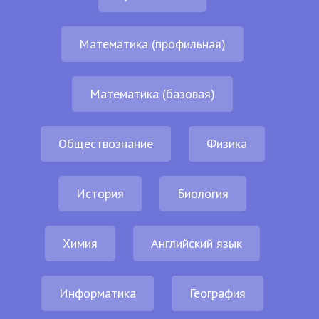
Математика (профильная)
Математика (базовая)
Обществознание
Физика
История
Биология
Химия
Английский язык
Информатика
География