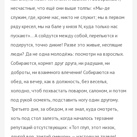
несчастные, что ещё они выше толпы: «Мы-де
служим, где, кроме нас, никто не служит; мы в первом
ряду кресел, мы на бале у князя N, куда только нас
пускают»… А сойдутся между собой, перепьются и
подерутся, точно дикие! Разве это живые, неспящие
люди? Да не одна молодёжь: посмотри на взрослых.
Собираются, кормят друг друга, ни радушия, ни
доброты, ни взаимного влечения! Собираются на
обед, на вечер, как в должность, без веселья,
холодно, чтоб похвастать поваром, салоном, и потом
под рукой осмеять, подставить ногу один другому.
Третьего дня, за обедом, я не знал, куда смотреть,
хоть под стол залезть, когда началось терзание
репутаций отсутствующих: «Тот глуп, этот низок,
другой вор, третий смешон» — настоящая травля!