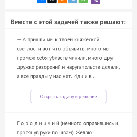
Вместе с этой задачей также решают:
— А пришли мы к твоей княжеской
светлости вот что объявить: много мы
промеж себя убивств чинили, много друг
дружке разорений и наругательств делали,
а все правды у нас нет. Иди и в…
Г о р о д н и ч и й (немного оправившись и
протянув руки по швам). Желаю