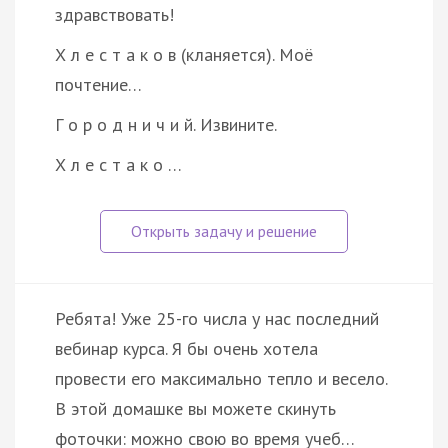
здравствовать!
Х л е с т а к о в (кланяется). Моё
почтение…
Г о р о д н и ч и й. Извините.
Х л е с т а к о …
Ребята! Уже 25-го числа у нас последний
вебинар курса. Я бы очень хотела
провести его максимально тепло и весело.
В этой домашке вы можете скинуть
фоточки: можно свою во время учеб…