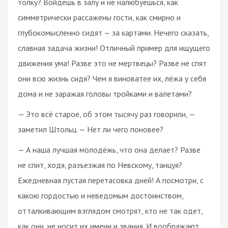
толку? Войдёшь в залу и не налюбуешься, как
симметрически рассажены гости, как смирно и
глубокомысленно сидят — за картами. Нечего сказать,
славная задача жизни! Отличный пример для ищущего
движения ума! Разве это не мертвецы? Разве не спят
они всю жизнь сидя? Чем я виноватее их, лёжа у себя
дома и не заражая головы тройками и валетами?
— Это всё старое, об этом тысячу раз говорили, —
заметил Штольц. — Нет ли чего поновее?
— А наша лучшая молодёжь, что она делает? Разве
не спит, ходя, разъезжая по Невскому, танцуя?
Ежедневная пустая перетасовка дней! А посмотри, с
какою гордостью и неведомым достоинством,
отталкивающим взглядом смотрят, кто не так одет,
как они, не носит их имени и звания. И воображают,