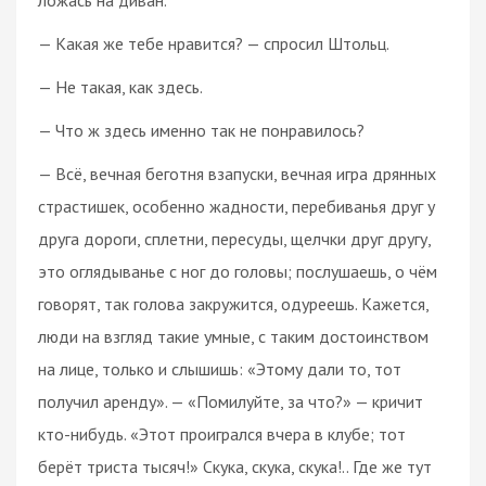
— Какая же тебе нравится? — спросил Штольц.
— Не такая, как здесь.
— Что ж здесь именно так не понравилось?
— Всё, вечная беготня взапуски, вечная игра дрянных
страстишек, особенно жадности, перебиванья друг у
друга дороги, сплетни, пересуды, щелчки друг другу,
это оглядыванье с ног до головы; послушаешь, о чём
говорят, так голова закружится, одуреешь. Кажется,
люди на взгляд такие умные, с таким достоинством
на лице, только и слышишь: «Этому дали то, тот
получил аренду». — «Помилуйте, за что?» — кричит
кто-нибудь. «Этот проигрался вчера в клубе; тот
берёт триста тысяч!» Скука, скука, скука!.. Где же тут