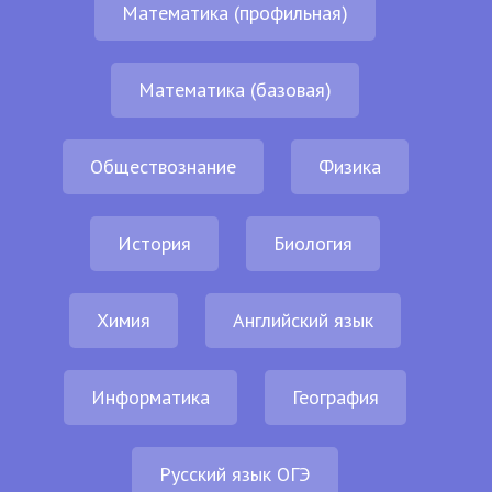
Математика (профильная)
Математика (базовая)
Обществознание
Физика
История
Биология
Химия
Английский язык
Информатика
География
Русский язык ОГЭ