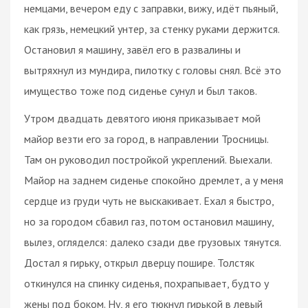
немцами, вечером еду с заправки, вижу, идёт пьяный,
как грязь, немецкий унтер, за стенку руками держится.
Остановил я машину, завёл его в развалины и
вытряхнул из мундира, пилотку с головы снял. Всё это
имущество тоже под сиденье сунул и был таков.
Утром двадцать девятого июня приказывает мой
майор везти его за город, в направлении Тросницы.
Там он руководил постройкой укреплений. Выехали.
Майор на заднем сиденье спокойно дремлет, а у меня
сердце из груди чуть не выскакивает. Ехал я быстро,
но за городом сбавил газ, потом остановил машину,
вылез, огляделся: далеко сзади две грузовых тянутся.
Достал я гирьку, открыл дверцу пошире. Толстяк
откинулся на спинку сиденья, похрапывает, будто у
жены под боком. Ну, я его тюкнул гирькой в левый