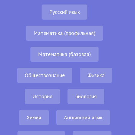
Русский язык
Математика (профильная)
Математика (базовая)
Обществознание
Физика
История
Биология
Химия
Английский язык