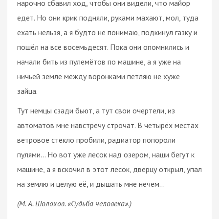
нарочно сбавил ход, чтобы они видели, что майор
едет. Но они крик подняли, руками махают, мол, туда
ехать нельзя, а я будто не понимаю, подкинул газку и
пошёл на все восемьдесят. Пока они опомнились и
начали бить из пулемётов по машине, а я уже на
ничьей земле между воронками петляю не хуже
зайца.
Тут немцы сзади бьют, а тут свои очертели, из
автоматов мне навстречу строчат. В четырёх местах
ветровое стекло пробили, радиатор попороли
пулями… Но вот уже лесок над озером, наши бегут к
машине, а я вскочил в этот лесок, дверцу открыл, упал
на землю и целую её, и дышать мне нечем…
(М. А. Шолохов. «Судьба человека».)