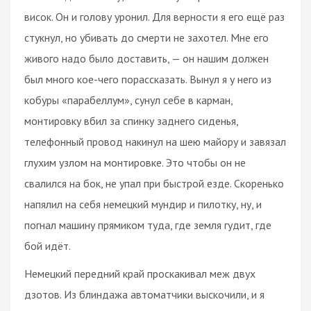
висок. Он и голову уронил. Для верности я его ещё раз
стукнул, но убивать до смерти не захотел. Мне его
живого надо было доставить, — он нашим должен
был много кое-чего порассказать. Вынул я у него из
кобуры «парабеллум», сунул себе в карман,
монтировку вбил за спинку заднего сиденья,
телефонный провод накинул на шею майору и завязал
глухим узлом на монтировке. Это чтобы он не
свалился на бок, не упал при быстрой езде. Скоренько
напялил на себя немецкий мундир и пилотку, ну, и
погнал машину прямиком туда, где земля гудит, где
бой идёт.
Немецкий передний край проскакивал меж двух
дзотов. Из блиндажа автоматчики выскочили, и я