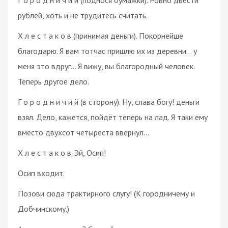
рублей, хоть и не трудитесь считать.
Х л е с т а к о в (принимая деньги). Покорнейше
благодарю. Я вам тотчас пришлю их из деревни… у
меня это вдруг... Я вижу, вы благородный человек.
Теперь другое дело.
Г о р о д н и ч и й (в сторону). Ну, слава богу! деньги
взял. Дело, кажется, пойдёт теперь на лад. Я таки ему
вместо двухсот четыреста ввернул...
Х л е с т а к о в. Эй, Осип!
Осип входит.
Позови сюда трактирного слугу! (К городничему и
Добчинскому.)