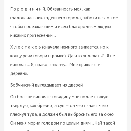
Г о р о д н и ч и й. Обязанность моя, как
градоначальника здешнего города, заботиться о том,
чтобы проезжающим и всем благородным людям
никаких притеснений…
Х л е с т а к о в (сначала немного заикается, но к
концу речи говорит громко). Да что ж делать?.. Я не
виноват… Я, право, заплачу… Мне пришлют из
деревни.
Бобчинский выглядывает из дверей.
Он больше виноват: говядину мне подаёт такую
твёрдую, как бревно; а суп — он чёрт знает чего
плеснул туда, я должен был выбросить его за окно.
Он меня морил голодом по целым дням… Чай такой