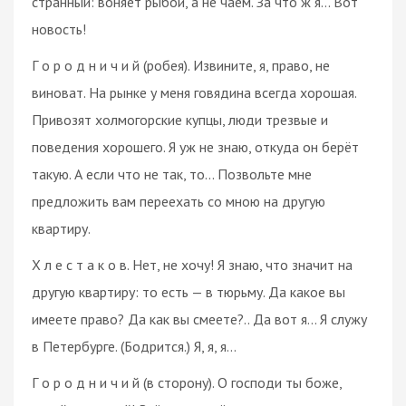
странный: воняет рыбой, а не чаем. За что ж я… Вот
новость!
Г о р о д н и ч и й (робея). Извините, я, право, не
виноват. На рынке у меня говядина всегда хорошая.
Привозят холмогорские купцы, люди трезвые и
поведения хорошего. Я уж не знаю, откуда он берёт
такую. А если что не так, то… Позвольте мне
предложить вам переехать со мною на другую
квартиру.
Х л е с т а к о в. Нет, не хочу! Я знаю, что значит на
другую квартиру: то есть — в тюрьму. Да какое вы
имеете право? Да как вы смеете?.. Да вот я… Я служу
в Петербурге. (Бодрится.) Я, я, я…
Г о р о д н и ч и й (в сторону). О господи ты боже,