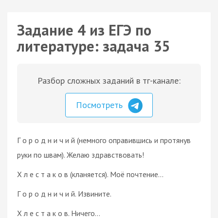
Задание 4 из ЕГЭ по
литературе: задача 35
Разбор сложных заданий в тг-канале:
Посмотреть
Г о р о д н и ч и й (немного оправившись и протянув
руки по швам). Желаю здравствовать!
Х л е с т а к о в (кланяется). Моё почтение…
Г о р о д н и ч и й. Извините.
Х л е с т а к о в. Ничего…