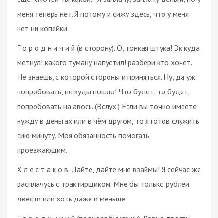
меня теперь нет. Я потому и сижу здесь, что у меня
нет ни копейки.
Г о р о д н и ч и й (в сторону). О, тонкая штука! Эк куда
метнул! какого туману напустил! разбери кто хочет.
Не знаешь, с которой стороны и приняться. Ну, да уж
попробовать, не куды пошло! Что будет, то будет,
попробовать на авось. (Вслух.) Если вы точно имеете
нужду в деньгах или в чём другом, то я готов служить
сию минуту. Моя обязанность помогать
проезжающим.
Х л е с т а к о в. Дайте, дайте мне взаймы! Я сейчас же
расплачусь с трактирщиком. Мне бы только рублей
двести или хоть даже и меньше.
Г о р о д н и ч и й (поднося бумажки). Ровно двести