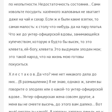
по неопытности. Недостаточность состояния… Сами
извольте посудить: казённого жалованья не хватает
даже на чай и сахар. Если ж и были какие взятки, то
самая малость: к столу что-нибудь да на пару платья.
Что же до унтер-офицерской вдовы, занимающейся
купечеством, которую я будто бы высек, то это
клевета, ей-богу, клевета. Это выдумали злодеи мои;
это такой народ, что на жизнь мою готовы
покуситься.
Х л е с т а к о в. Да что? мне нет никакого дела до
них... (В размышлении.) Я не знаю, однако ж, зачем вы
говорите о злодеях или о какой-то унтер-офицерской
вдове… Унтер-офицерская жена совсем другое, а
меня вы не смеете высечь, до этого вам далеко… Вот
ещё! смотри ты какой!.. Я заплачу, заплачу деньги, но у