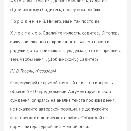
А что ж вы стоите? Сделайте милость, садитесь.
(Добчинскому.) Садитесь, прошу покорнейше.
Г о р о д н и ч и й. Ничего, мы и так постоим.
Х л е с т а к о в. Сделайте милость, садитесь. Я теперь
вижу совершенно откровенность вашего нрава и
радушие, а то, признаюсь, я уж думал, что вы пришли с
тем, чтобы меня… (Добчинскому.) Садитесь.
(Н. В. Гоголь, «Ревизор»)
Сформулируйте прямой связный ответ на вопрос в
объёме 5–10 предложений. Аргументируйте свои
суждения, опираясь на анализ текста произведения,
не искажайте авторской позиции, не допускайте
фактических и логических ошибок. Соблюдайте
нормы литературной письменной речи.