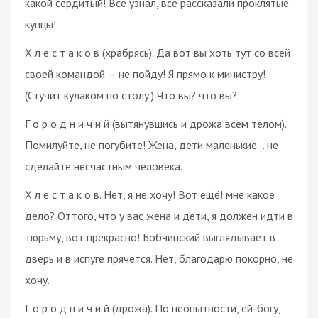
какой сердитый! Всё узнал, всё рассказали проклятые
купцы!
Х л е с т а к о в (храбрясь). Да вот вы хоть тут со всей
своей командой — не пойду! Я прямо к министру!
(Стучит кулаком по столу.) Что вы? что вы?
Г о р о д н и ч и й (вытянувшись и дрожа всем телом).
Помилуйте, не погубите! Жена, дети маленькие… не
сделайте несчастным человека.
Х л е с т а к о в. Нет, я не хочу! Вот ещё! мне какое
дело? Оттого, что у вас жена и дети, я должен идти в
тюрьму, вот прекрасно! Бобчинский выглядывает в
дверь и в испуге прячется. Нет, благодарю покорно, не
хочу.
Г о р о д н и ч и й (дрожа). По неопытности, ей-богу,