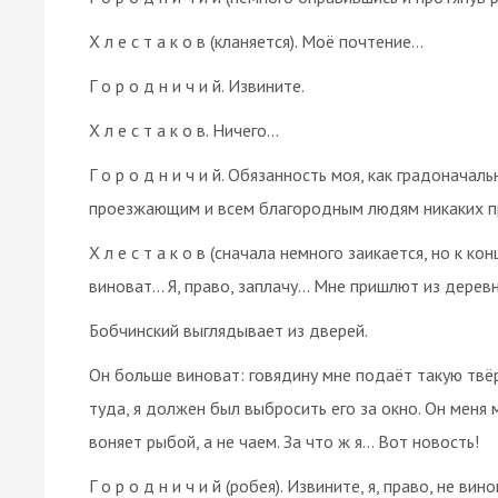
Х л е с т а к о в (кланяется). Моё почтение…
Г о р о д н и ч и й. Извините.
Х л е с т а к о в. Ничего…
Г о р о д н и ч и й. Обязанность моя, как градонача
проезжающим и всем благородным людям никаких 
Х л е с т а к о в (сначала немного заикается, но к ко
виноват… Я, право, заплачу… Мне пришлют из деревн
Бобчинский выглядывает из дверей.
Он больше виноват: говядину мне подаёт такую твёрд
туда, я должен был выбросить его за окно. Он меня
воняет рыбой, а не чаем. За что ж я… Вот новость!
Г о р о д н и ч и й (робея). Извините, я, право, не в