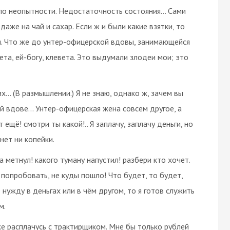
гу, по неопытности. Недостаточность состояния… Сами
аже на чай и сахар. Если ж и были какие взятки, то
ья. Что же до унтер-офицерской вдовы, занимающейся
ета, ей-богу, клевета. Это выдумали злодеи мои; это
их... (В размышлении.) Я не знаю, однако ж, зачем вы
ой вдове… Унтер-офицерская жена совсем другое, а
ещё! смотри ты какой!.. Я заплачу, заплачу деньги, но
 нет ни копейки.
куда метнул! какого туману напустил! разбери кто хочет.
ж попробовать, не куды пошло! Что будет, то будет,
 нужду в деньгах или в чём другом, то я готов служить
м.
с же расплачусь с трактирщиком. Мне бы только рублей