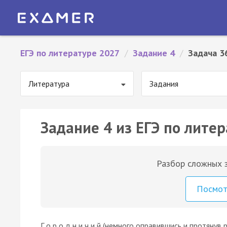
ЕГЭ по литературе 2027
/
Задание 4
/
Задача 3
Литература
Задания
Задание 4 из ЕГЭ по литер
Разбор сложных з
Посмо
Г о р о д н и ч и й (немного оправившись и протянув