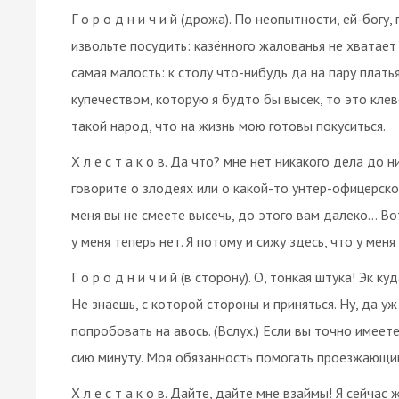
Г о р о д н и ч и й (дрожа). По неопытности, ей-бо
извольте посудить: казённого жалованья не хватает д
самая малость: к столу что-нибудь да на пару плат
купечеством, которую я будто бы высек, то это клев
такой народ, что на жизнь мою готовы покуситься.
Х л е с т а к о в. Да что? мне нет никакого дела до н
говорите о злодеях или о какой-то унтер-офицерск
меня вы не смеете высечь, до этого вам далеко… Вот 
у меня теперь нет. Я потому и сижу здесь, что у меня
Г о р о д н и ч и й (в сторону). О, тонкая штука! Эк 
Не знаешь, с которой стороны и приняться. Ну, да у
попробовать на авось. (Вслух.) Если вы точно имеете
сию минуту. Моя обязанность помогать проезжающи
Х л е с т а к о в. Дайте, дайте мне взаймы! Я сейча