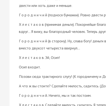
двести или хоть даже и меньше.
Г о р о д н и ч и й (поднося бумажки). Ровно двести 
Х л е с т а к о в (принимая деньги). Покорнейше бла
вдруг... Я вижу, вы благородный человек. Теперь дру
Г о р о д н и ч и й (в сторону). Ну, слава богу! деньг
вместо двухсот четыреста ввернул...
Х л е с т а к о в. Эй, Осип!
Осип входит.
Позови сюда трактирного слугу! (К городничему и Д
А что ж вы стоите? Сделайте милость, садитесь. (Д
Г о р о д н и ч и й. Ничего, мы и так постоим.
Х л е с т а к о в. Сделайте милость, садитесь. Я те