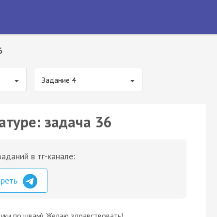
6
Задание 4
атуре: задача 36
аданий в тг-канале:
треть
 руки по швам). Желаю здравствовать!