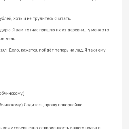
рублей, хоть и не трудитесь считать.
годарю. Я вам тотчас пришлю их из деревни… у меня это
гое дело.
и взял. Дело, кажется, пойдёт теперь на лад. Я таки ему
обчинскому.)
обчинскому.) Садитесь, прошу покорнейше.
перь вижу совершенно откровенность вашего нрава и