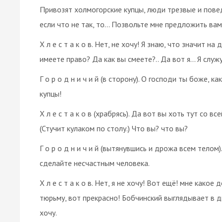
Привозят холмогорские купцы, люди трезвые и повед
если что не так, то… Позвольте мне предложить вам
Х л е с т а к о в. Нет, не хочу! Я знаю, что значит н
имеете право? Да как вы смеете?.. Да вот я… Я служу 
Г о р о д н и ч и й (в сторону). О господи ты боже, 
купцы!
Х л е с т а к о в (храбрясь). Да вот вы хоть тут со 
(Стучит кулаком по столу.) Что вы? что вы?
Г о р о д н и ч и й (вытянувшись и дрожа всем телом
сделайте несчастным человека.
Х л е с т а к о в. Нет, я не хочу! Вот ещё! мне какое
тюрьму, вот прекрасно! Бобчинский выглядывает в дв
хочу.