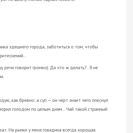
льника здешнего города, заботиться о том, чтобы
притеснений…
нцу речи говорит громко). Да что ж делать?.. Я не
и.
ую, как бревно; а суп — он чёрт знает чего плеснул
 морил голодом по целым дням… Чай такой странный:
иноват. На рынке у меня говядина всегда хорошая.