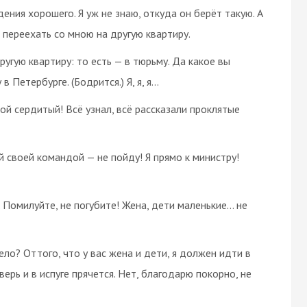
ения хорошего. Я уж не знаю, откуда он берёт такую. А
 переехать со мною на другую квартиру.
а другую квартиру: то есть — в тюрьму. Да какое вы
в Петербурге. (Бодрится.) Я, я, я…
какой сердитый! Всё узнал, всё рассказали проклятые
всей своей командой — не пойду! Я прямо к министру!
). Помилуйте, не погубите! Жена, дети маленькие… не
 дело? Оттого, что у вас жена и дети, я должен идти в
ерь и в испуге прячется. Нет, благодарю покорно, не