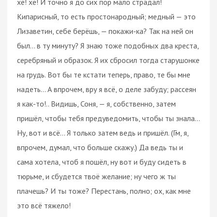
хе! хе! И точно я до сих пор мало страдал!
Кипарисный, то есть простонародный; медный — это
Лизаветин, себе берёшь, — покажи-ка? Так на ней он
был… в ту минуту? Я знаю тоже подобных два креста,
серебряный и образок. Я их сбросил тогда старушонке
на грудь. Вот бы те кстати теперь, право, те бы мне
надеть… А впрочем, вру я всё, о деле забуду; рассеян
я как-то!.. Видишь, Соня, — я, собственно, затем
пришёл, чтобы тебя предуведомить, чтобы ты знала…
Ну, вот и всё... Я только затем ведь и пришёл. (Гм, я,
впрочем, думал, что больше скажу.) Да ведь ты и
сама хотела, чтоб я пошёл, ну вот и буду сидеть в
тюрьме, и сбудется твоё желание; ну чего ж ты
плачешь? И ты тоже? Перестань, полно; ох, как мне
это всё тяжело!