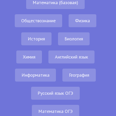
Математика (базовая)
Обществознание
Физика
История
Биология
Химия
Английский язык
Информатика
География
Русский язык ОГЭ
Математика ОГЭ