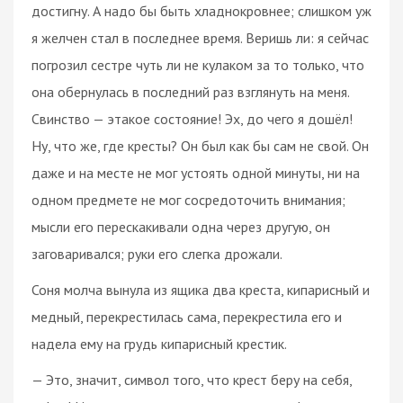
достигну. А надо бы быть хладнокровнее; слишком уж
я желчен стал в последнее время. Веришь ли: я сейчас
погрозил сестре чуть ли не кулаком за то только, что
она обернулась в последний раз взглянуть на меня.
Свинство — этакое состояние! Эх, до чего я дошёл!
Ну, что же, где кресты? Он был как бы сам не свой. Он
даже и на месте не мог устоять одной минуты, ни на
одном предмете не мог сосредоточить внимания;
мысли его перескакивали одна через другую, он
заговаривался; руки его слегка дрожали.
Соня молча вынула из ящика два креста, кипарисный и
медный, перекрестилась сама, перекрестила его и
надела ему на грудь кипарисный крестик.
— Это, значит, символ того, что крест беру на себя,