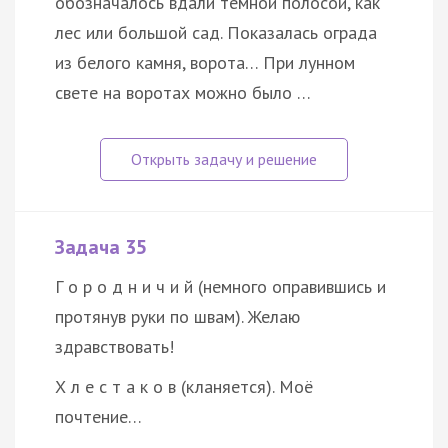
обозначалось вдали тёмной полосой, как
лес или большой сад. Показалась ограда
из белого камня, ворота… При лунном
свете на воротах можно было …
Задача 35
Г о р о д н и ч и й (немного оправившись и
протянув руки по швам). Желаю
здравствовать!
Х л е с т а к о в (кланяется). Моё
почтение…