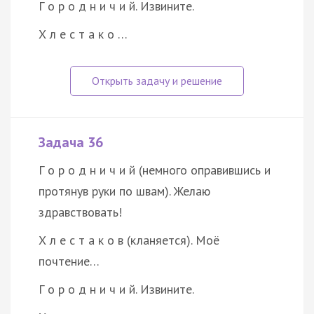
Г о р о д н и ч и й. Извините.
Х л е с т а к о …
Задача 36
Г о р о д н и ч и й (немного оправившись и
протянув руки по швам). Желаю
здравствовать!
Х л е с т а к о в (кланяется). Моё
почтение…
Г о р о д н и ч и й. Извините.