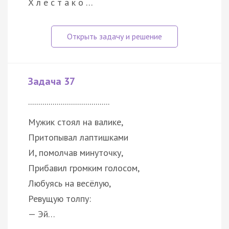
Х л е с т а к о …
Задача 37
........................................
Мужик стоял на валике,
Притопывал лаптишками
И, помолчав минуточку,
Прибавил громким голосом,
Любуясь на весёлую,
Ревущую толпу:
— Эй…