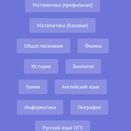
Математика (профильная)
Математика (базовая)
Обществознание
Физика
История
Биология
Химия
Английский язык
Информатика
География
Русский язык ОГЭ