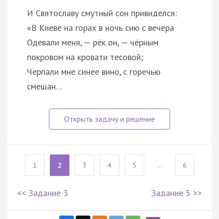
И Святославу смутный сон привиделся:
«В Киеве на горах в ночь сию с вечера
Одевали меня, — рёк он, — чёрным
покровом на кровати тесовой;
Черпали мне синее вино, с горечью
смешан…
1
2
3
4
5
...
6
<< Задание 3
Задание 5 >>