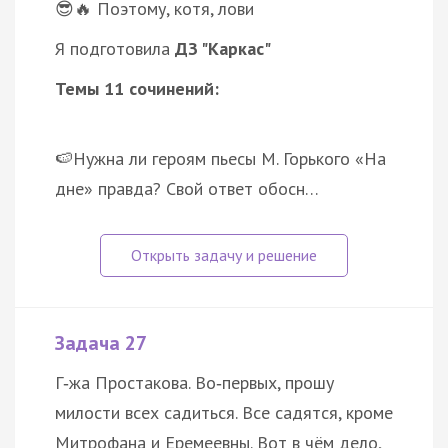
😎🔥 Поэтому, котя, лови
Я подготовила
ДЗ "Каркас"
Темы 11 сочинений:
🍉Нужна ли героям пьесы М. Горького «На
дне» правда? Свой ответ обосн…
Задача 27
Г‑жа Простакова. Во‑первых, прошу
милости всех садиться. Все садятся, кроме
Митрофана и Еремеевны. Вот в чём дело,