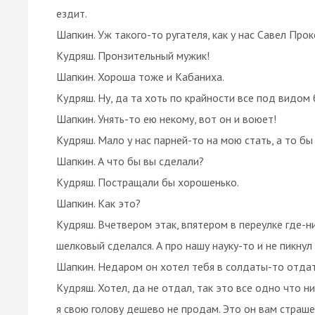
ездит.
Шапкин. Уж такого-то ругателя, как у нас Савел Про
Кудряш. Пронзительный мужик!
Шапкин. Хороша тоже и Кабаниха.
Кудряш. Ну, да та хоть по крайности все под видом б
Шапкин. Унять-то ею некому, вот он и воюет!
Кудряш. Мало у нас парней-то на мою стать, а то бы
Шапкин. А что бы вы сделали?
Кудряш. Постращали бы хорошенько.
Шапкин. Как это?
Кудряш. Вчетвером этак, впятером в переулке где-ниб
шелковый сделался. А про нашу науку-то и не пикнул
Шапкин. Недаром он хотел тебя в солдаты-то отдат
Кудряш. Хотел, да не отдал, так это все одно что ни
я свою голову дешево не продам. Это он вам страшен