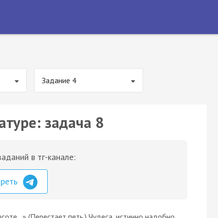
Задание 4
атуре: задача 8
аданий в тг-канале:
треть
соте...» (Перестает петь.) Чудеса, истинно надобно