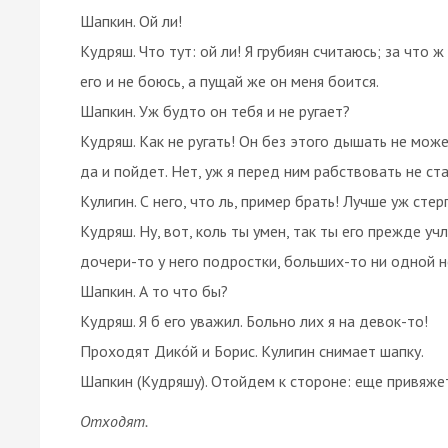
Шапкин. Ой ли!
Кудряш. Что тут: ой ли! Я грубиян считаюсь; за что ж
его и не боюсь, а пущай же он меня боится.
Шапкин. Уж будто он тебя и не ругает?
Кудряш. Как не ругать! Он без этого дышать не может
да и пойдет. Нет, уж я перед ним рабствовать не ста
Кулигин. С него, что ль, пример брать! Лучше уж стер
Кудряш. Ну, вот, коль ты умен, так ты его прежде уч
дочери-то у него подростки, больших-то ни одной н
Шапкин. А то что бы?
Кудряш. Я б его уважил. Больно лих я на девок-то!
Проходят Дико́й и Борис. Кулигин снимает шапку.
Шапкин (Кудряшу). Отойдем к стороне: еще привяжет
Отходят.