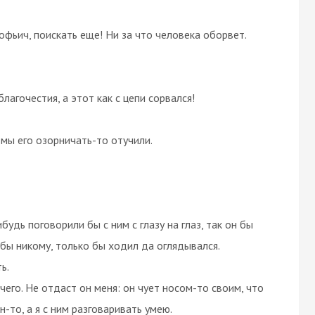
кофьич, поискать еще! Ни за что человека оборвет.
лагочестия, а этот как с цепи сорвался!
 мы его озорничать-то отучили.
удь поговорили бы с ним с глазу на глаз, так он бы
 бы никому, только бы ходил да оглядывался.
ь.
чего. Не отдаст он меня: он чует носом-то своим, что
-то, а я с ним разговаривать умею.