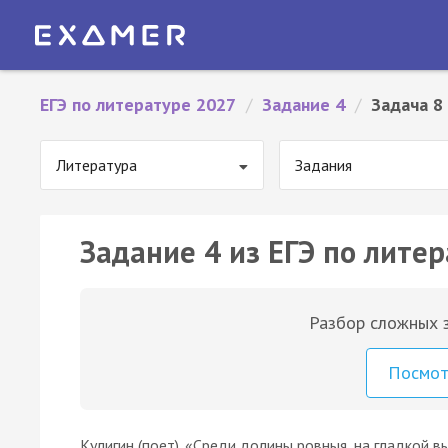
ЕГЭ по литературе 2027
/
Задание 4
/
Задача 8
Литература
Задания
Задание 4 из ЕГЭ по литер
Разбор сложных з
Посмо
Кулигин (поет). «Среди долины ровныя, на гладкой вы