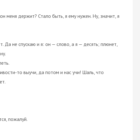
 он меня держит? Стало быть, я ему нужен. Ну, значит, я
. Да не спускаю и я: он — слово, а я — десять; плюнет,
ну.
петь.
ливости-то выучи, да потом и нас учи! Шаль, что
ет.
ся, пожалуй.