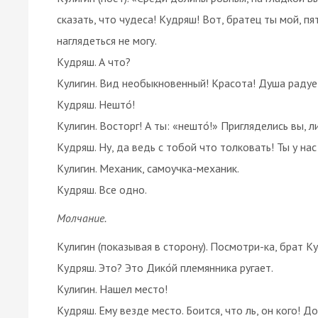
сказать, что чудеса! Кудряш! Вот, братец ты мой, пя
наглядеться не могу.
Кудряш. А что?
Кулигин. Вид необыкновенный! Красота! Душа радуе
Кудряш. Нешто́!
Кулигин. Восторг! А ты: «нешто́!» Пригляделись вы, 
Кудряш. Ну, да ведь с тобой что толковать! Ты у нас
Кулигин. Механик, самоучка-механик.
Кудряш. Все одно.
Молчание.
Кулигин (показывая в сторону). Посмотри-ка, брат К
Кудряш. Это? Это Дико́й племянника ругает.
Кулигин. Нашел место!
Кудряш. Ему везде место. Боится, что ль, он кого! Д