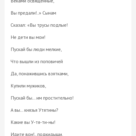
Веками освящённые,
Вы предали!..» Сынам
Сказал: «Вы трусы подлые!
Не дети вы мои!
Пускай бы люди мелкие,
Что вышли из поповичей
Да, понажившись взятками,
Купили мужиков,
Пускай бы... им простительно!
А вы... князья Утятины?
Какие вы У-тя-ти-ны!
Идите вон!.. подкидыши,