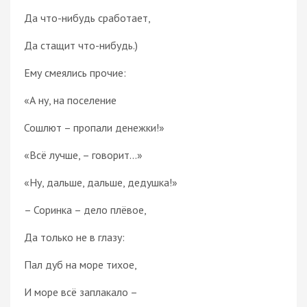
Да что-нибудь сработает,
Да стащит что-нибудь.)
Ему смеялись прочие:
«А ну, на поселение
Сошлют – пропали денежки!»
«Всё лучше, – говорит...»
«Ну, дальше, дальше, дедушка!»
– Соринка – дело плёвое,
Да только не в глазу:
Пал дуб на море тихое,
И море всё заплакало –