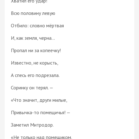
Хватил его удар!
Всю половину левую
Отбило: словно мёртвая
И, как земля, черна...
Пропал ни за копеечку!
Известно, не корысть,
А спесь его подрезала.
Соринку он терял. —
«Что значит, други милые,
Привычка-то помещичья! —
Заметил Митродор.
«Не только над помещиком,