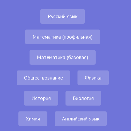
Русский язык
Математика (профильная)
Математика (базовая)
Обществознание
Физика
История
Биология
Химия
Английский язык