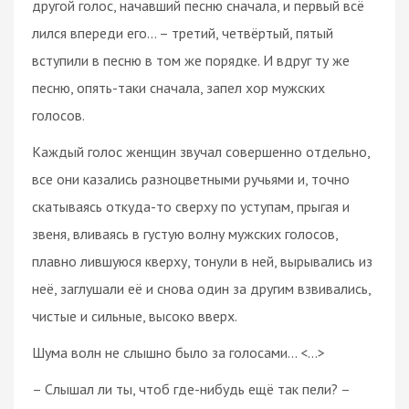
другой голос, начавший песню сначала, и первый всё
лился впереди его... – третий, четвёртый, пятый
вступили в песню в том же порядке. И вдруг ту же
песню, опять-таки сначала, запел хор мужских
голосов.
Каждый голос женщин звучал совершенно отдельно,
все они казались разноцветными ручьями и, точно
скатываясь откуда-то сверху по уступам, прыгая и
звеня, вливаясь в густую волну мужских голосов,
плавно лившуюся кверху, тонули в ней, вырывались из
неё, заглушали её и снова один за другим взвивались,
чистые и сильные, высоко вверх.
Шума волн не слышно было за голосами... <…>
– Слышал ли ты, чтоб где-нибудь ещё так пели? –