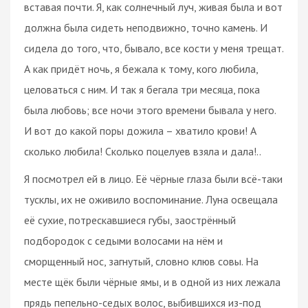
вставая почти. Я, как солнечный луч, живая была и вот
должна была сидеть неподвижно, точно камень. И
сидела до того, что, бывало, все кости у меня трещат.
А как придёт ночь, я бежала к тому, кого любила,
целоваться с ним. И так я бегала три месяца, пока
была любовь; все ночи этого времени бывала у него.
И вот до какой поры дожила – хватило крови! А
сколько любила! Сколько поцелуев взяла и дала!..
Я посмотрел ей в лицо. Её чёрные глаза были всё-таки
тусклы, их не оживило воспоминание. Луна освещала
её сухие, потрескавшиеся губы, заострённый
подбородок с седыми волосами на нём и
сморщенный нос, загнутый, словно клюв совы. На
месте щёк были чёрные ямы, и в одной из них лежала
прядь пепельно-седых волос, выбившихся из-под