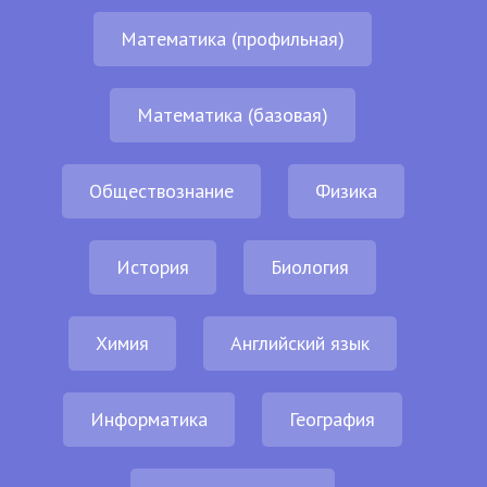
Математика (профильная)
Математика (базовая)
Обществознание
Физика
История
Биология
Химия
Английский язык
Информатика
География