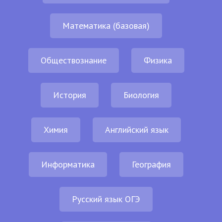
Математика (базовая)
Обществознание
Физика
История
Биология
Химия
Английский язык
Информатика
География
Русский язык ОГЭ