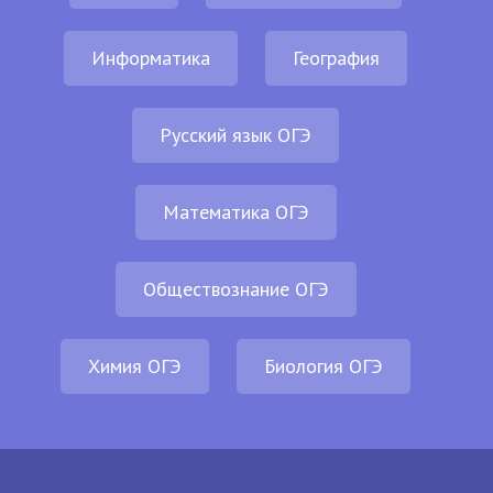
Информатика
География
Русский язык ОГЭ
Математика ОГЭ
Обществознание ОГЭ
Химия ОГЭ
Биология ОГЭ