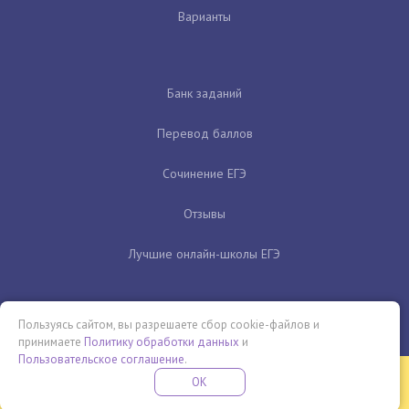
Варианты
Банк заданий
Перевод баллов
Сочинение ЕГЭ
Отзывы
Лучшие онлайн-школы ЕГЭ
Пользуясь сайтом, вы разрешаете сбор cookie-файлов и
принимаете
Политику обработки данных
и
Пользовательское соглашение
.
Бесплатная летняя школа
OK
ПОДРОБНЕЕ
ПРОВЕДИ ЭТО ЛЕТО С ПОЛЬЗОЙ