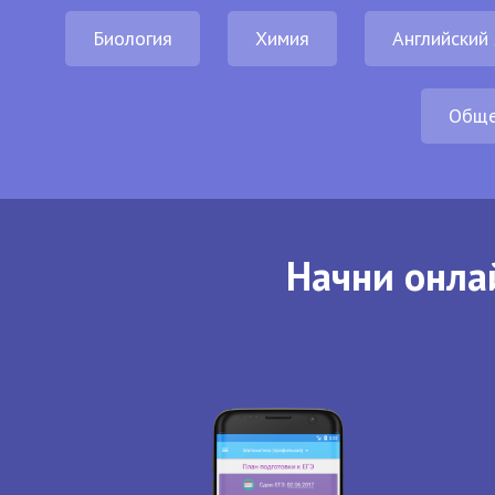
Биология
Химия
Английский
Обще
Начни онла