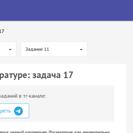
17
Задание 11
ратуре: задача 17
аданий в тг-канале:
треть
 твоих знаний критериев. Посмотрим, как внимательно