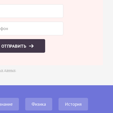
ОТПРАВИТЬ
ых данных
.
знание
Физика
История