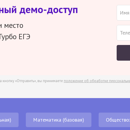
тный демо-доступ
и место
Турбо ЕГЭ
а кнопку «Отправить», вы принимаете
положение об обработке персональн
ьная)
Математика (базовая)
Общество