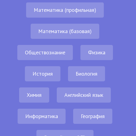
Математика (профильная)
Математика (базовая)
Обществознание
Физика
История
Биология
Химия
Английский язык
Информатика
География