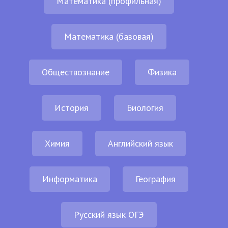
Математика (профильная)
Математика (базовая)
Обществознание
Физика
История
Биология
Химия
Английский язык
Информатика
География
Русский язык ОГЭ