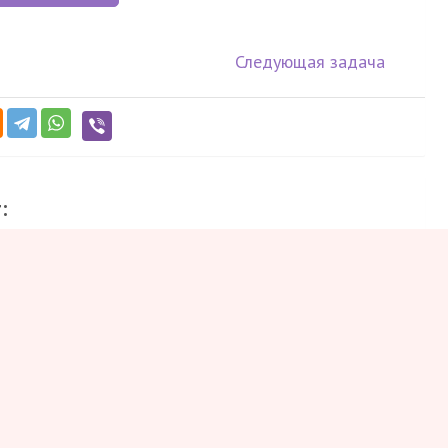
Следующая задача
:
лов (при объёме меньше 200 слов за сочинение
нне.