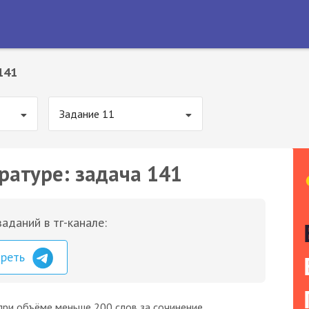
141
Задание 11
ратуре: задача 141
аданий в тг-канале:
треть
при объёме меньше 200 слов за сочинение