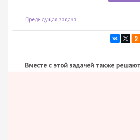
Предыдущая задача
Вместе с этой задачей также решают
Напишите сочинение объёмом не меньше 250 с
выставляется 0 баллов).
Раскройте тему сочинения полно и многосторо
Аргументируйте св…