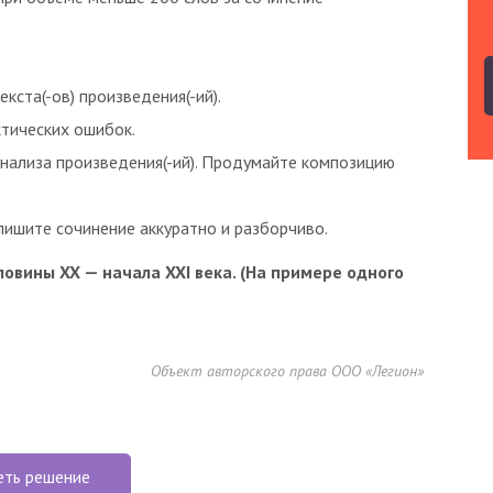
кста(-ов) произведения(-ий).
ктических ошибок.
нализа произведения(-ий). Продумайте композицию
ишите сочинение аккуратно и разборчиво.
овины XX — начала XXI века. (На примере одного
Объект авторского права ООО «Легион»
еть решение