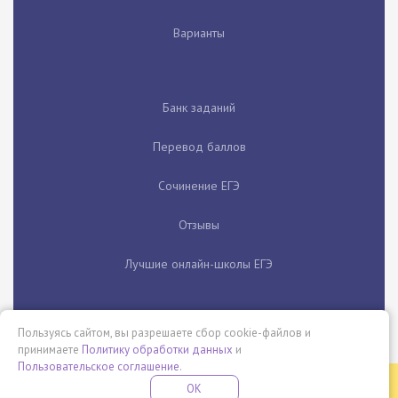
Варианты
Банк заданий
Перевод баллов
Сочинение ЕГЭ
Отзывы
Лучшие онлайн-школы ЕГЭ
Пользуясь сайтом, вы разрешаете сбор cookie-файлов и
принимаете
Политику обработки данных
и
Пользовательское соглашение
.
Бесплатная летняя школа
OK
ПОДРОБНЕЕ