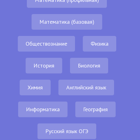
Математика (базовая)
Обществознание
Физика
История
Биология
Химия
Английский язык
Информатика
География
Русский язык ОГЭ