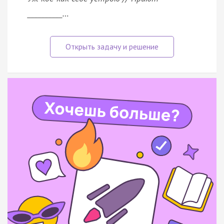
__________…