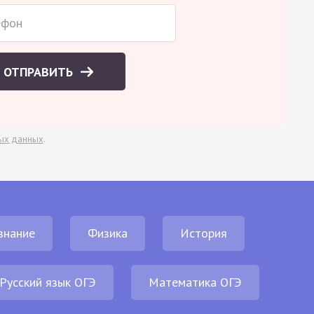
ОТПРАВИТЬ
ых данных
.
знание
Физика
История
Русский язык ОГЭ
Математика ОГЭ