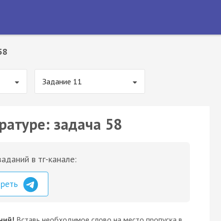
58
Задание 11
ратуре: задача 58
аданий в тг-канале:
треть
ний!
Вставь необходимое слово на место пропуска в