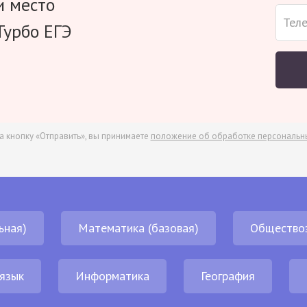
и место
Турбо ЕГЭ
а кнопку «Отправить», вы принимаете
положение об обработке персональн
ьная)
Математика (базовая)
Общество
 язык
Информатика
География