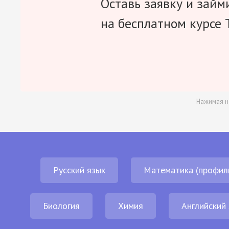
Оставь заявку и займ
на бесплатном курсе 
Нажимая н
Русский язык
Математика (профил
Биология
Химия
Английский