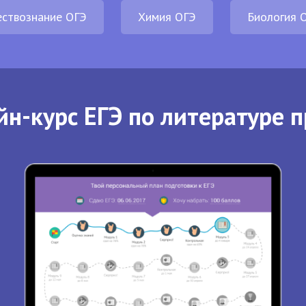
ствознание ОГЭ
Химия ОГЭ
Биология 
йн-курс ЕГЭ по литературе п