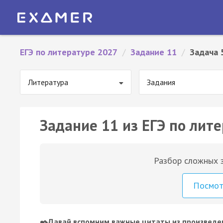
ЕГЭ по литературе 2027
/
Задание 11
/
Задача 
Литература
Задания
Задание 11 из ЕГЭ по лите
Разбор сложных з
Посмо
✒️Давай вспомним важные цитаты из произведе