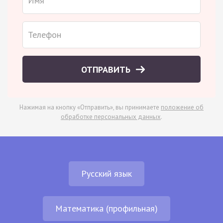
ОТПРАВИТЬ
Нажимая на кнопку «Отправить», вы принимаете
положение об
обработке персональных данных
.
Русский язык
Математика (профильная)