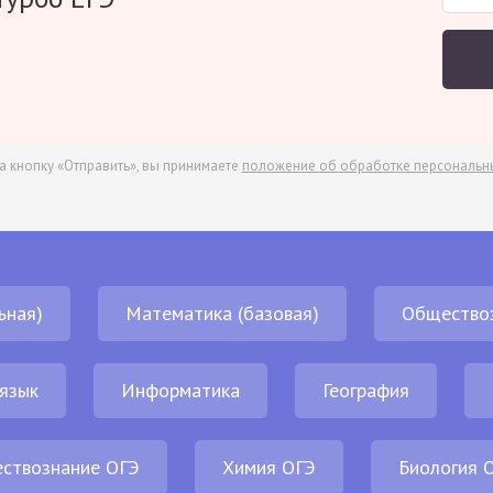
а кнопку «Отправить», вы принимаете
положение об обработке персональн
ьная)
Математика (базовая)
Общество
 язык
Информатика
География
ствознание ОГЭ
Химия ОГЭ
Биология 