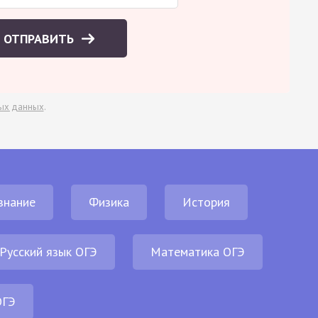
ОТПРАВИТЬ
ых данных
.
знание
Физика
История
Русский язык ОГЭ
Математика ОГЭ
ОГЭ