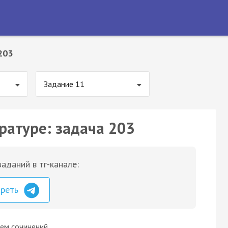
203
Задание 11
ратуре: задача 203
аданий в тг-канале:
треть
ем сочинений