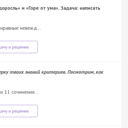
оросль» и «Горе от ума». Задача: написать
лонравные невежд…
верку твоих знаний критериев. Посмотрим, как
ти 11 сочинения…