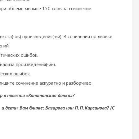
при объёме меньше 150 слов за сочинение
екста(-ов) произведения(-ий). В сочинении по лирике
ений.
ктических ошибок.
ализа произведения(-ий).
еских ошибок.
ишите сочинение аккуратно и разборчиво.
р в повести «Капитанская дочка»?
и дети» Вам ближе: Базарова или П. П. Кирсанова? (С