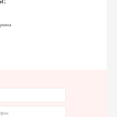
ы:
Бунина