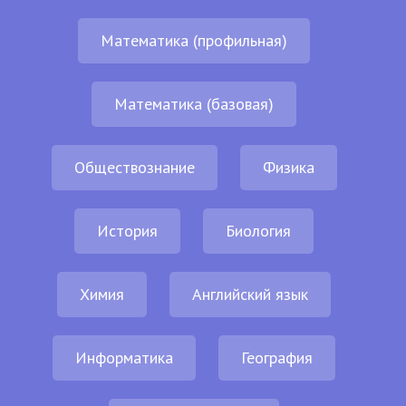
Математика (профильная)
Математика (базовая)
Обществознание
Физика
История
Биология
Химия
Английский язык
Информатика
География