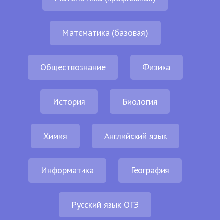
Математика (базовая)
Обществознание
Физика
История
Биология
Химия
Английский язык
Информатика
География
Русский язык ОГЭ