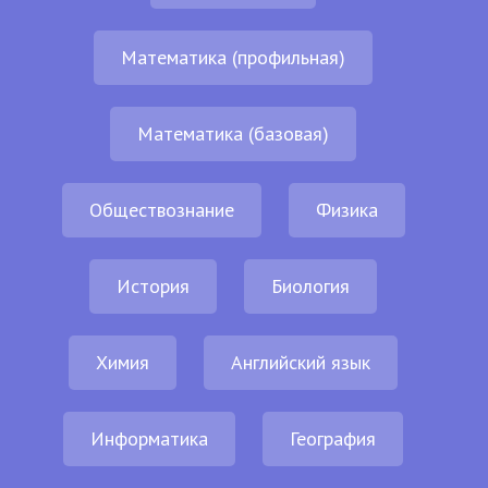
Математика (профильная)
Математика (базовая)
Обществознание
Физика
История
Биология
Химия
Английский язык
Информатика
География