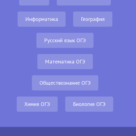
Информатика
География
Русский язык ОГЭ
Математика ОГЭ
Обществознание ОГЭ
Химия ОГЭ
Биология ОГЭ