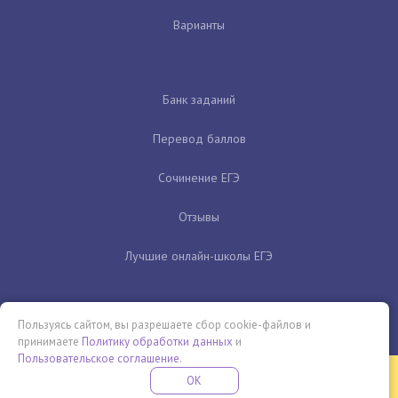
Варианты
Банк заданий
Перевод баллов
Сочинение ЕГЭ
Отзывы
Лучшие онлайн-школы ЕГЭ
Пользуясь сайтом, вы разрешаете сбор cookie-файлов и
принимаете
Политику обработки данных
и
Пользовательское соглашение
.
Бесплатная летняя школа
OK
ПОДРОБНЕЕ
ПРОВЕДИ ЭТО ЛЕТО С ПОЛЬЗОЙ