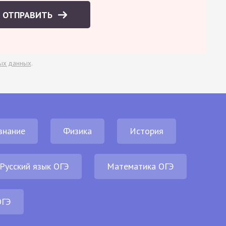
ОТПРАВИТЬ
ых данных
.
знание
Физика
История
Русский язык ОГЭ
Математика ОГЭ
ОГЭ