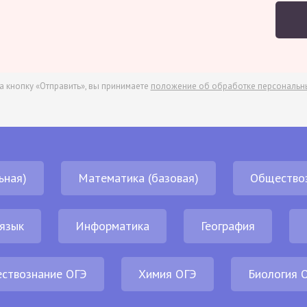
а кнопку «Отправить», вы принимаете
положение об обработке персональн
ьная)
Математика (базовая)
Общество
 язык
Информатика
География
ствознание ОГЭ
Химия ОГЭ
Биология 